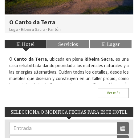
O Canto da Terra
Lugo
·
Ribeira Sacra
·
Pantón
El Hotel
Servicios
El Lugar
O
Canto da Terra
, ubicada en plena
Ribeira Sacra
, es una
casa rehabilitada dando prioridad a los materiales naturales y a
las energías alternativas. Cuidan todos los detalles, desde los
muebles que diseñan y construyen en un taller propio, como
los azulejos de los baños, pintados a mano. En su salón común
podrás relajarte con un café o una infusión, cortesía de la
Ver más
casa. Desde aquí te permitirá conocer la zona, cañones del Sil,
monasterios... Ven a la Ribeira Sacra!
SELECCIONA O MODIFICA FECHAS PARA ESTE HOTEL
Situación:
Lugar de Follés, 10. 27438 San Martiño, Pantón.
Ribeira Sacra, Lugo.
Habitaciones del Hotel:
4