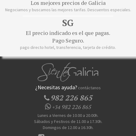
Los mejores precios de Galicia
Negociamos y buscamos las mejores tarifas. Descuentos especiales.
SG
El precio indicado es el que pagas.
Pago Seguro.
pago directo hotel, transferencia, tarjeta de crédito.
¿Necesitas ayuda?
contáctanos
982 226 865
982 226 865
+34
Lunes a Viernes de 10.00 a 20.00h.
Sábados y Festivos de 11.00 a 17.30h.
Domingos de 12.00 a 16.30h.