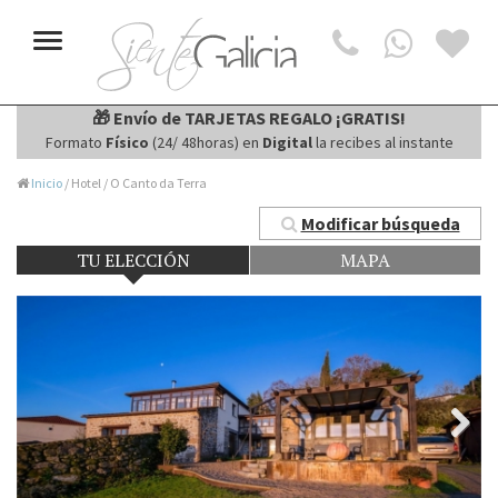
Toggle
navigation
🎁 Envío de TARJETAS REGALO ¡GRATIS!
Formato
Físico
(24/ 48horas) en
Digital
la recibes al instante
Inicio
/ Hotel / O Canto da Terra
Modificar búsqueda
TU ELECCIÓN
MAPA
Next