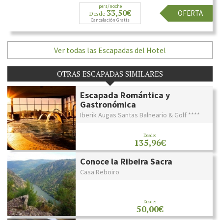
pers/noche
33,50€
OFERTA
Desde
Cancelación Gratis
Ver todas las Escapadas del Hotel
OTRAS ESCAPADAS SIMILARES
Escapada Romántica y
Gastronómica
Iberik Augas Santas Balneario & Golf ****
Desde:
135,96€
Conoce la Ribeira Sacra
Casa Reboiro
Desde:
50,00€