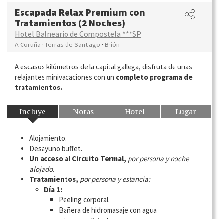
Escapada Relax Premium con
Tratamientos (2 Noches)
Hotel Balneario de Compostela ***SP
·
·
A Coruña
Terras de Santiago
Brión
A escasos kilómetros de la capital gallega, disfruta de unas
relajantes minivacaciones con un
completo programa de
tratamientos.
Incluye
Notas
Hotel
Lugar
Alojamiento.
Desayuno buffet.
Un acceso al Circuito Termal,
por persona y noche
alojado
.
Tratamientos,
por persona y estancia:
Día 1:
Peeling corporal.
Bañera de hidromasaje con agua