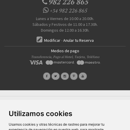
982 226 865
982 226 865
+34
Lunes a Viernes de 10.00 a 20.00h.
Sábados y Festivos de 11.00 a 17.30h.
Domingos de 12.00 a 16.30h.
Modificar
-
Anular tu Reserva
Medios de pago
Transferencia, Pago al Hotel, Tarjeta, Teléfono
Quiénes Somos
Prensa
FAQ's
Condiciones Generales-Privacidad
Información
|
|
|
|
sobre cookies
Ayudas
|
Utilizamos cookies
SG Entornos Turísticos S.L
. Av. Vila Verde Cidade de Portugal, 25 Bajo. Lugo 27002 – España
- Licencia Agencia de viajes
N° XG.362
- C.I.F.
B-27413228
Todos los derechos reservados
Usamos cookies y otras técnicas de rastreo para mejorar tu
experiencia de navegación en nuestra web, para mostrarte