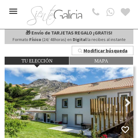
Toggle
navigation
🎁 Envío de TARJETAS REGALO ¡GRATIS!
Formato
Físico
(24/ 48horas) en
Digital
la recibes al instante
Modificar búsqueda
TU ELECCIÓN
MAPA
Next