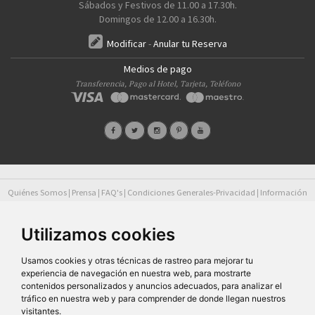
Sábados y Festivos de 11.00 a 17.30h.
Domingos de 12.00 a 16.30h.
Modificar
-
Anular tu Reserva
Medios de pago
Transferencia, Pago al Hotel, Tarjeta, Teléfono
Quiénes Somos
Prensa
FAQ's
Condiciones Generales-Privacidad
Información
|
|
|
|
sobre cookies
Ayudas
|
SG Entornos Turísticos S.L
. Av. Vila Verde Cidade de Portugal, 25 Bajo. Lugo 27002 – España
Utilizamos cookies
- Licencia Agencia de viajes
N° XG.362
- C.I.F.
B-27413228
Todos los derechos reservados
Usamos cookies y otras técnicas de rastreo para mejorar tu
experiencia de navegación en nuestra web, para mostrarte
contenidos personalizados y anuncios adecuados, para analizar el
tráfico en nuestra web y para comprender de donde llegan nuestros
visitantes.