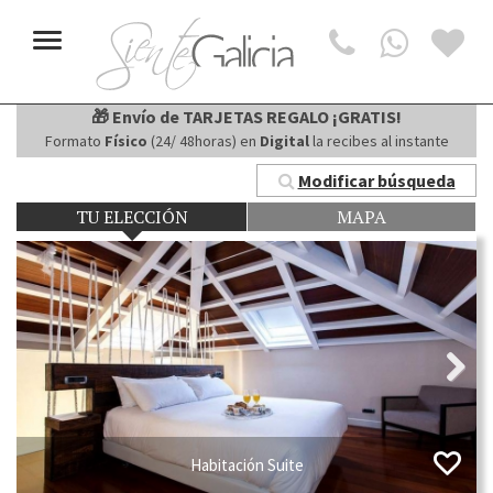
Toggle
navigation
🎁 Envío de TARJETAS REGALO ¡GRATIS!
Formato
Físico
(24/ 48horas) en
Digital
la recibes al instante
Modificar búsqueda
TU ELECCIÓN
MAPA
Next
Habitación Suite