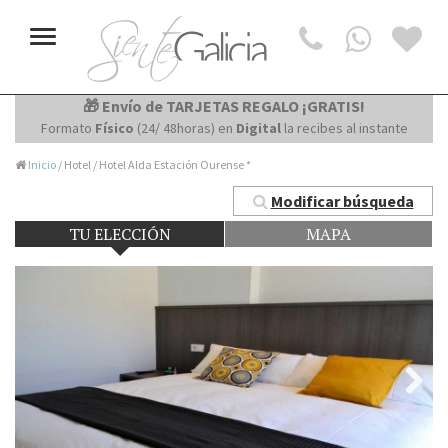
Toggle
navigation
🎁 Envío de TARJETAS REGALO ¡GRATIS!
Formato
Físico
(24/ 48horas) en
Digital
la recibes al instante
Inicio
/ Hotel / Hotel Alda Estación Ourense *
Modificar búsqueda
TU ELECCIÓN
MAPA
Next