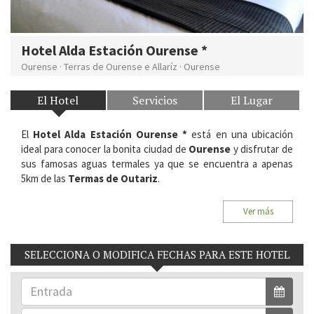
Hotel Alda Estación Ourense *
Ourense
·
Terras de Ourense e Allaríz
·
Ourense
El Hotel
Servicios
El Lugar
El
Hotel Alda Estación Ourense *
está en una ubicación
ideal para conocer la bonita ciudad de
Ourense
y disfrutar de
sus famosas aguas termales ya que se encuentra a apenas
5km de las
Termas de Outariz
.
Situación:
C/ San Paio, 6. 32001, Ourense. Terras de
Ver más
Ourense e Allariz
Habitaciones del Hotel:
26
SELECCIONA O MODIFICA FECHAS PARA ESTE HOTEL