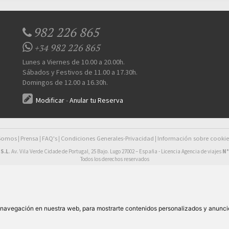
982 226 865
982 226 865
+34
Lunes a Viernes de 10.00 a 20.00h.
Sábados y Festivos de 11.00 a 17.30h.
Domingos de 12.00 a 16.30h.
Modificar
-
Anular tu Reserva
 Somos
Prensa
FAQ's
Condiciones Generales-Privacidad
Información sobre cookie
|
|
|
|
S.L
. Av. Vila Verde Cidade de Portugal, 25 Bajo. Lugo 27002 – España - Licencia Agencia de viajes
N°
Todos los derechos reservados
e navegación en nuestra web, para mostrarte contenidos personalizados y anunci
87,00€
esde
pers/noche