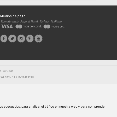
Medios de pago
Transferencia, Pago al Hotel, Tarjeta, Teléfono
s
Ayudas
|
 XG.362
- C.I.F.
B-27413228
os adecuados, para analizar el tráfico en nuestra web y para comprender