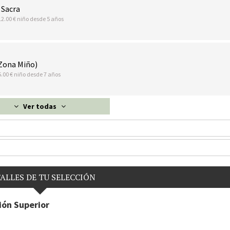
 Sacra
12.00 € niño desde 5 años
Zona Miño)
5.00 € niño desde 7 años
Ver todas
ALLES DE TU SELECCIÓN
ón Superior