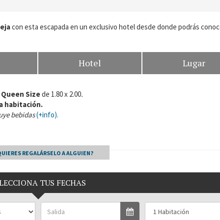
eja
con esta escapada en un exclusivo hotel desde donde podrás conoce
Hotel
Lugar
 Queen Size
de 1.80 x 2.00
.
a habitación.
luye bebidas
(+info).
QUIERES REGALÁRSELO A ALGUIEN?
LECCIONA TUS FECHAS