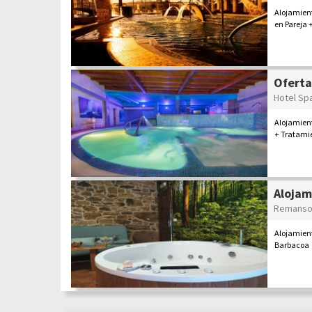
Alojamien
en Pareja +
Oferta
Hotel Sp
Alojamient
+ Tratamie
Alojam
Remanso
Alojamient
Barbacoa