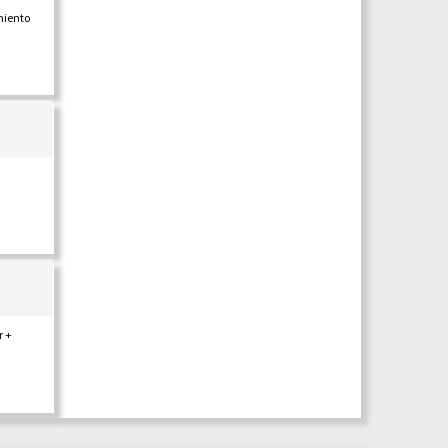
miento
r +