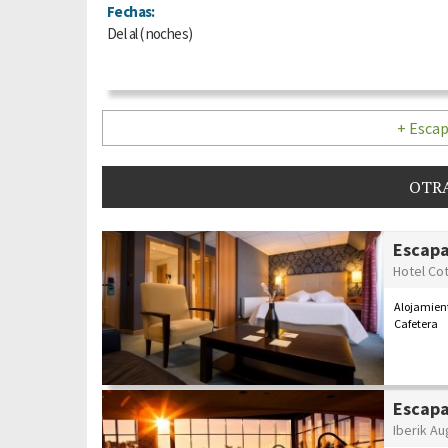
Fechas:
Del
al
(
noches)
+ Escap
OTRA
Escapa
Hotel Cot
Alojamien
Cafetera
Escap
Iberik Au