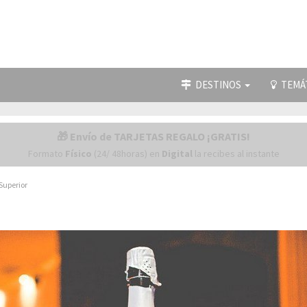
DESTINOS
TEMÁ
🎁 Envío de TARJETAS REGALO ¡GRATIS!
Formato
Físico
(24/ 48horas) en
Digital
la recibes al instante
Superior