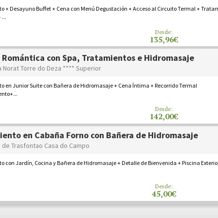
to + Desayuno Buffet + Cena con Menú Degustación + Acceso al Circuito Termal + Trata
 ...
Desde:
135,96€
 Romántica con Spa, Tratamientos e Hidromasaje
a Norat Torre do Deza **** Superior
o en Junior Suite con Bañera de Hidromasaje + Cena Íntima + Recorrido Termal
nto+...
Desde:
142,00€
iento en Cabaña Forno con Bañera de Hidromasaje
 de Trasfontao Casa do Campo
o con Jardín, Cocina y Bañera de Hidromasaje + Detalle de Bienvenida + Piscina Exterio
Desde:
45,00€