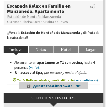
Escapada Relax en Familia en
Manzaneda. Apartamento
Estación de Montaña Manzaneda
·
·
Ourense
Ribeira Sacra
A Pobra de Trives
¡¡Ven a la
Estación de Montaña de Manzaneda
y disfruta de
la naturaleza!!
Incluye
Notas
Hotel
Lugar
Alojamiento en
apartamento T1
con cocina,
hasta 4
personas
(+info).
Un acceso al Spa,
por persona y noche alojado
.
Tarifa No Reembolsable, pero Modificable
(ver condiciones).
¿QUIERES REGALÁRSELO A ALGUIEN?
SELECCIONA TUS FECHAS