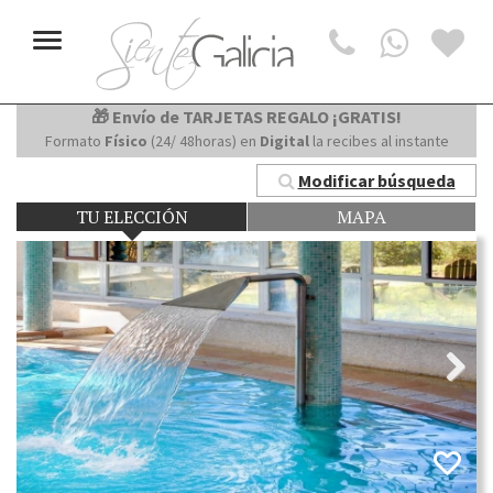
Toggle
navigation
🎁 Envío de TARJETAS REGALO ¡GRATIS!
Formato
Físico
(24/ 48horas) en
Digital
la recibes al instante
Modificar búsqueda
TU ELECCIÓN
MAPA
Next