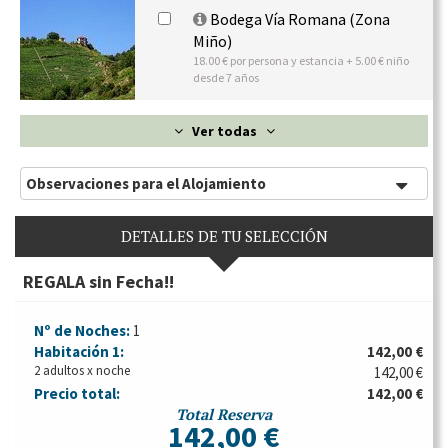
Bodega Vía Romana (Zona
Miño)
18.00 € por persona y estancia + 5.00 € niño
desde 7 años
Ver todas
Observaciones para el Alojamiento
DETALLES DE TU SELECCIÓN
REGALA sin Fecha!!
Nº de Noches:
1
Habitación
1:
142,00 €
2 adultos x noche
142,00 €
Precio total:
142,00 €
Total Reserva
142,00 €