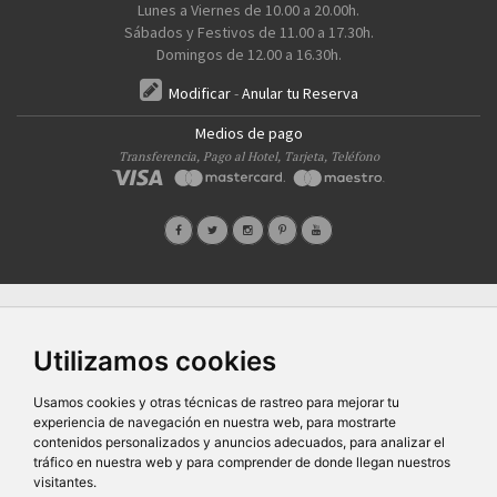
Lunes a Viernes de 10.00 a 20.00h.
Sábados y Festivos de 11.00 a 17.30h.
Domingos de 12.00 a 16.30h.
Modificar
-
Anular tu Reserva
Medios de pago
Transferencia, Pago al Hotel, Tarjeta, Teléfono
Quiénes Somos
Prensa
FAQ's
Condiciones Generales-Privacidad
Información
|
|
|
|
sobre cookies
Ayudas
|
Utilizamos cookies
SG Entornos Turísticos S.L
. Av. Vila Verde Cidade de Portugal, 25 Bajo. Lugo 27002 – España
- Licencia Agencia de viajes
N° XG.362
- C.I.F.
B-27413228
Usamos cookies y otras técnicas de rastreo para mejorar tu
Todos los derechos reservados
experiencia de navegación en nuestra web, para mostrarte
contenidos personalizados y anuncios adecuados, para analizar el
tráfico en nuestra web y para comprender de donde llegan nuestros
visitantes.