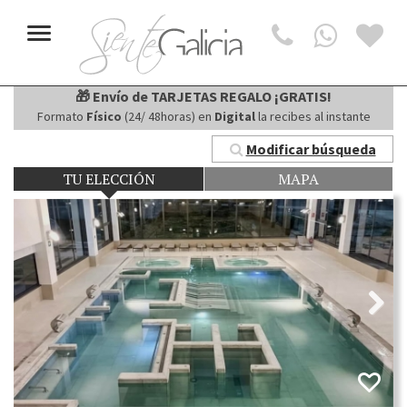
Toggle
navigation
🎁 Envío de TARJETAS REGALO ¡GRATIS!
Formato
Físico
(24/ 48horas) en
Digital
la recibes al instante
Modificar búsqueda
TU ELECCIÓN
MAPA
Next