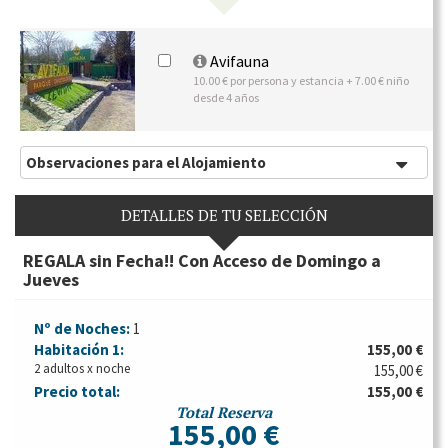
Avifauna
10.00 € por persona y estancia + 7.00 € niño
desde 4 años
Observaciones para el Alojamiento
DETALLES DE TU SELECCIÓN
REGALA sin Fecha!! Con Acceso de Domingo a
Jueves
Nº de Noches:
1
Habitación
1:
155,00 €
2 adultos x noche
155,00 €
Precio total:
155,00 €
Total Reserva
155,00 €