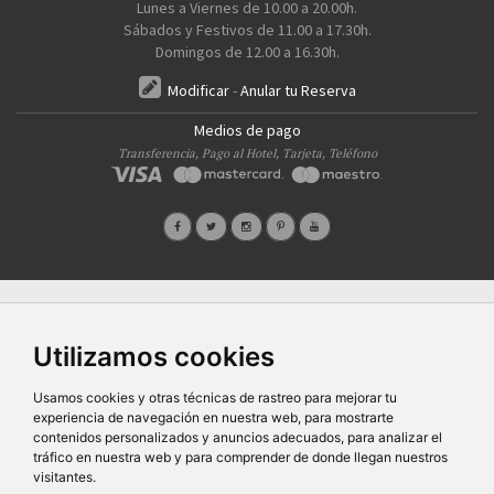
Lunes a Viernes de 10.00 a 20.00h.
Sábados y Festivos de 11.00 a 17.30h.
Domingos de 12.00 a 16.30h.
Modificar
-
Anular tu Reserva
Medios de pago
Transferencia, Pago al Hotel, Tarjeta, Teléfono
Quiénes Somos
Prensa
FAQ's
Condiciones Generales-Privacidad
Información
|
|
|
|
sobre cookies
Ayudas
|
Utilizamos cookies
SG Entornos Turísticos S.L
. Av. Vila Verde Cidade de Portugal, 25 Bajo. Lugo 27002 – España
- Licencia Agencia de viajes
N° XG.362
- C.I.F.
B-27413228
Usamos cookies y otras técnicas de rastreo para mejorar tu
Todos los derechos reservados
experiencia de navegación en nuestra web, para mostrarte
contenidos personalizados y anuncios adecuados, para analizar el
tráfico en nuestra web y para comprender de donde llegan nuestros
visitantes.