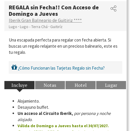
REGALA sin Fecha!! Con Acceso de
Domingo a Jueves
Iberik Gran Balneario de Guitiriz ****
·
·
Lugo
Lugo - Terra Chá
Guitiríz
Una escapada perfecta para regalar con fecha abierta. Si
buscas un regalo relajante en un precioso balneario, este es
tu regalo.
¿Cómo Funcionan las Tarjetas Regalo sin Fecha?
Incluye
Notas
Hotel
Lugar
Alojamiento.
Desayuno buffet.
Un acceso al Circuito Iberik,
por persona y noche
alojado
.
Válida de Domingo a Jueves hasta el 30/07/2027.