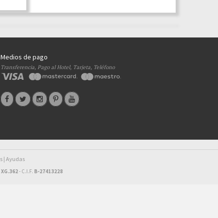
Medios de pago
Transferencia, Pago al Hotel, Tarjeta, Teléfono
s
Ayudas
|
 XG.362
- C.I.F.
B-27413228