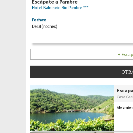
Escápate a Pambre
Hotel Balneario Río Pambre ***
Fechas:
Del
al
(
noches)
+ Escap
OTRA
Escapa
Casa Gra
Alojamient