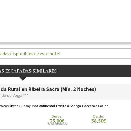
adas disponibles de este hotel
S ESCAPADAS SIMILARES
da Rural en Ribeira Sacra (Mín. 2 Noches)
nde do Veiga ***
o con Vistas + Desayuno Continental + Visita a Bodega + Acceso a Cocina
Desde:
Desde:
35,00€
38,50€
No reembolsable