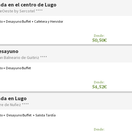
da en el centro de Lugo
teOeste by Sercotel ****
o + Desayuno Buffet + Cafetera y Hervidor
Desde:
50,50€
esayuno
an Balneario de Guitiriz ****
to + Desayuno Buffet
Desde:
54,52€
da en Lugo
rre de Nuñez ****
to + Desayuno Buffet + Salida Tardía
Desde: