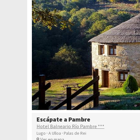
Escápate a Pambre
Hotel Balneario Río Pambre ***
·
·
Lugo
A Ulloa
Palas de Rei
Ver en mapa