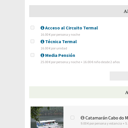
A
Acceso al Circuito Termal
16.00 € por persona y noche
Técnica Termal
16.00 € por unidad
Media Pensión
25.00 € por persona y noche + 16.00 € niño desde 2 años
Catamarán Cabo do Mu
9.00 € por persona y estancia + 5