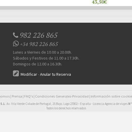
43,50€
982 226 865
982 226 865
+34
Lunes a Viernes de 10.00 a 20.00h.
Sábados y Festivos de 11.00 a 17.30h.
Domingos de 12.00 a 16.30h.
Modificar
-
Anular tu Reserva
 Somos
Prensa
FAQ's
Condiciones Generales-Privacidad
Información sobre cookie
|
|
|
|
S.L
. Av. Vila Verde Cidade de Portugal, 25 Bajo. Lugo 27002 – España - Licencia Agencia de viajes
N°
Todos los derechos reservados