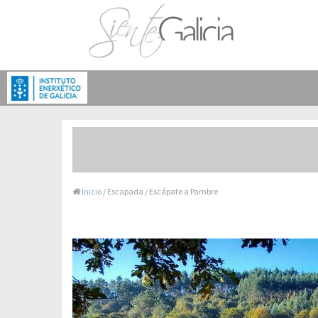
Inicio
/ Escapada / Escápate a Pambre