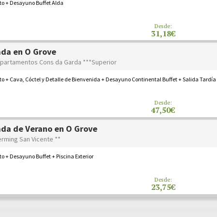
to + Desayuno Buffet Alda
Desde:
31,18€
da en O Grove
Apartamentos Cons da Garda ***Superior
o + Cava, Cóctel y Detalle de Bienvenida + Desayuno Continental Buffet + Salida Tardía
Desde:
47,50€
da de Verano en O Grove
erming San Vicente **
o + Desayuno Buffet + Piscina Exterior
Desde:
23,75€