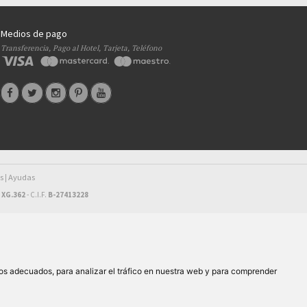
Medios de pago
Transferencia, Pago al Hotel, Tarjeta, Teléfono
s
Ayudas
|
 XG.362
- C.I.F.
B-27413228
os adecuados, para analizar el tráfico en nuestra web y para comprender