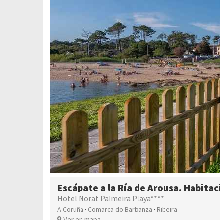
Escápate a la Ría de Arousa. Habitac
Hotel Norat Palmeira Playa****
·
·
A Coruña
Comarca do Barbanza
Ribeira
Ver en mapa