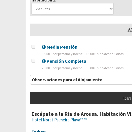
Habitación 1:
A
Media Pensión
35.00 € por persona y noche + 15.00 € niño desde 3 años
Pensión Completa
70.00 € por persona y noche + 30.00 € niño desde 3 años
Observaciones para el Alojamiento
DET
Escápate a la Ría de Arousa. Habitación Vi
Hotel Norat Palmeira Playa****
Fechas: