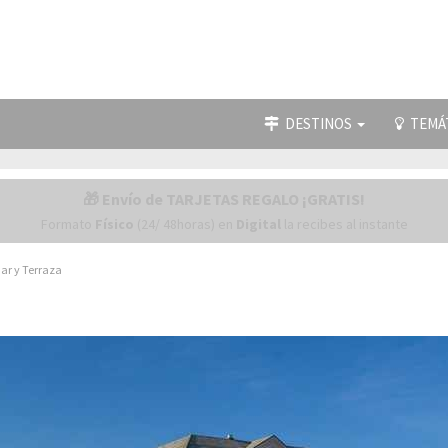
DESTINOS
TEMÁ
🎁 Envío de TARJETAS REGALO ¡GRATIS!
Formato
Físico
(24/ 48horas) en
Digital
la recibes al instante
Mar y Terraza