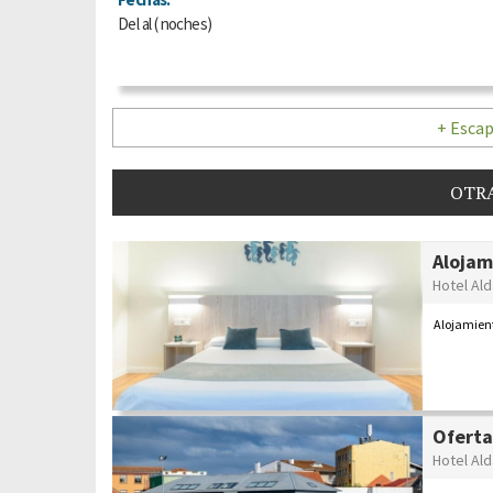
Del
al
(
noches)
+ Escap
OTRA
Alojam
Hotel Ald
Alojamien
Oferta
Hotel Al