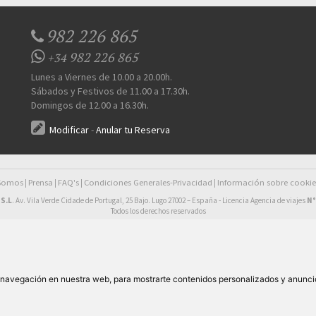
982 226 865
982 226 865
+34
Lunes a Viernes de 10.00 a 20.00h.
Sábados y Festivos de 11.00 a 17.30h.
Domingos de 12.00 a 16.30h.
Modificar
-
Anular tu Reserva
 Somos
Prensa
FAQ's
Condiciones Generales-Privacidad
Información sobre cookie
|
|
|
|
S.L
. Av. Vila Verde Cidade de Portugal, 25 Bajo. Lugo 27002 – España - Licencia Agencia de viajes
N°
Todos los derechos reservados
e navegación en nuestra web, para mostrarte contenidos personalizados y anunci
42,00€
esde
pers/noche