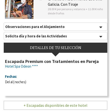
Galicia. Con Tiraje
28.00 € por persona y estancia + 11.00 € niño
desde 9 años
Observaciones para el Alojamiento
Solicita día y hora de las Actividades
DETALLES DE TU SELECCIÓN
Escapada Premium con Tratamientos en Pareja
Hotel Spa Odeon ****
Fechas:
Del
al
(
noches)
+ Escapadas disponibles de este hotel