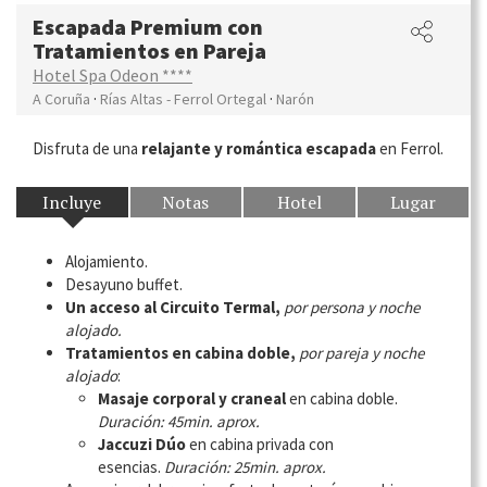
Escapada Premium con
Tratamientos en Pareja
Hotel Spa Odeon ****
·
·
A Coruña
Rías Altas - Ferrol Ortegal
Narón
Disfruta de una
relajante y romántica escapada
en Ferrol.
Incluye
Notas
Hotel
Lugar
Alojamiento.
Desayuno buffet.
Un acceso al Circuito Termal,
por persona y noche
alojado.
Tratamientos en cabina doble,
por pareja y noche
alojado
:
Masaje corporal y craneal
en cabina doble.
Duración: 45min. aprox.
Jaccuzi Dúo
en cabina privada con
esencias.
Duración: 25min. aprox.