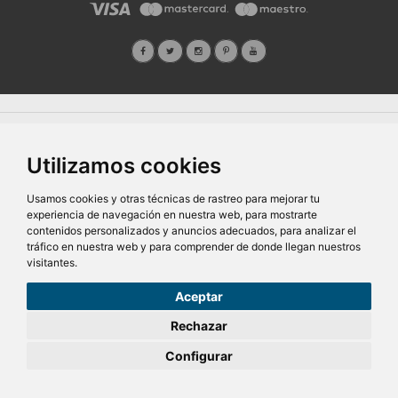
Quiénes Somos
Prensa
FAQ's
Condiciones Generales-Privacidad
Información
|
|
|
|
sobre cookies
Ayudas
|
Utilizamos cookies
SG Entornos Turísticos S.L
. Av. Vila Verde Cidade de Portugal, 25 Bajo. Lugo 27002 – España
- Licencia Agencia de viajes
N° XG.362
- C.I.F.
B-27413228
Todos los derechos reservados
Usamos cookies y otras técnicas de rastreo para mejorar tu
experiencia de navegación en nuestra web, para mostrarte
contenidos personalizados y anuncios adecuados, para analizar el
tráfico en nuestra web y para comprender de donde llegan nuestros
visitantes.
Aceptar
107,50€
Desde
Rechazar
pers/noche
Configurar
RESERVAR