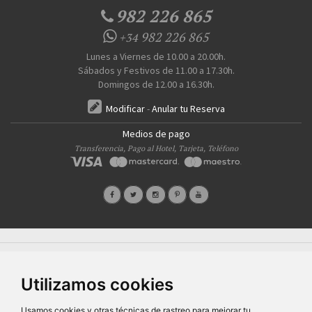
982 226 865
982 226 865
+34
Lunes a Viernes de 10.00 a 20.00h.
Sábados y Festivos de 11.00 a 17.30h.
Domingos de 12.00 a 16.30h.
Modificar
-
Anular tu Reserva
Medios de pago
Transferencia, Pago al Hotel, Tarjeta, Teléfono
Quiénes Somos
Prensa
FAQ's
Condiciones Generales-Privacidad
Información
|
|
|
|
sobre cookies
Ayudas
|
Utilizamos cookies
SG Entornos Turísticos S.L
. Av. Vila Verde Cidade de Portugal, 25 Bajo. Lugo 27002 – España
- Licencia Agencia de viajes
N° XG.362
- C.I.F.
B-27413228
Todos los derechos reservados
Usamos cookies y otras técnicas de rastreo para mejorar tu