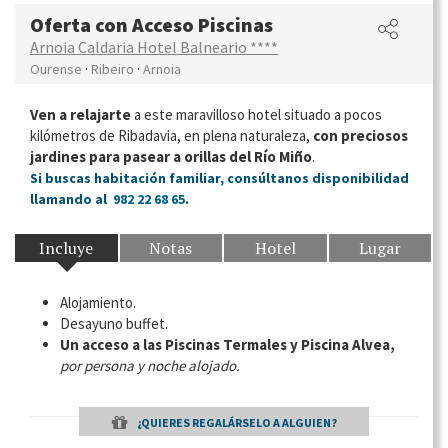
Oferta con Acceso Piscinas
Arnoia Caldaria Hotel Balneario ****
·
·
Ourense
Ribeiro
Arnoia
Ven a relajarte
a este maravilloso hotel situado a pocos
kilómetros de Ribadavia, en plena naturaleza,
con preciosos
jardines para pasear a orillas del Río Miño
.
Si buscas habitación familiar, consúltanos disponibilidad
llamando al
982 22 68 65
.
Incluye
Notas
Hotel
Lugar
Alojamiento.
Desayuno buffet.
Un acceso a las Piscinas Termales y Piscina Alvea,
por persona y noche alojado.
¿QUIERES REGALÁRSELO A ALGUIEN?