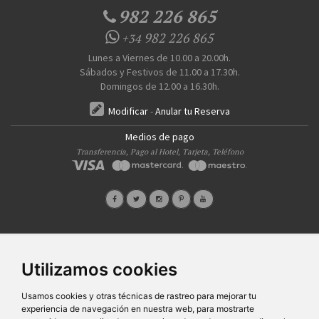
982 226 865
982 226 865
+34
Lunes a Viernes de 10.00 a 20.00h.
Sábados y Festivos de 11.00 a 17.30h.
Domingos de 12.00 a 16.30h.
Modificar
-
Anular tu Reserva
Medios de pago
Transferencia, Pago al Hotel, Tarjeta, Teléfono
Quiénes Somos
Prensa
FAQ's
Condiciones Generales-Privacidad
Información
|
|
|
|
Utilizamos cookies
sobre cookies
Ayudas
|
SG Entornos Turísticos S.L
. Av. Vila Verde Cidade de Portugal, 25 Bajo. Lugo 27002 – España
Usamos cookies y otras técnicas de rastreo para mejorar tu
- Licencia Agencia de viajes
N° XG.362
- C.I.F.
B-27413228
experiencia de navegación en nuestra web, para mostrarte
Todos los derechos reservados