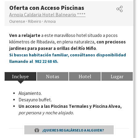
Oferta con Acceso Piscinas
Arnoia Caldaria Hotel Balneario ****
·
·
Ourense
Ribeiro
Arnoia
Ven a relajarte
a este maravilloso hotel situado a pocos
kilómetros de Ribadavia, en plena naturaleza,
con preciosos
jardines para pasear a orillas del Río Miño
.
Si buscas habitación familiar, consúltanos disponibilidad
llamando al
982 22 68 65
.
Incluye
Notas
Hotel
Lugar
Alojamiento.
Desayuno buffet.
Un acceso a las Piscinas Termales y Piscina Alvea,
por persona y noche alojado.
¿QUIERES REGALÁRSELO A ALGUIEN?