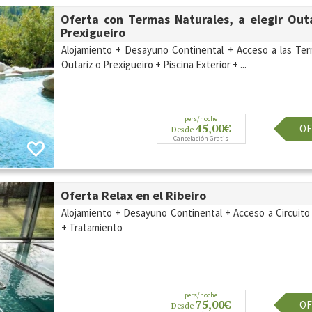
Oferta con Termas Naturales, a elegir Out
Prexigueiro
Alojamiento + Desayuno Continental + Acceso a las Te
Outariz o Prexigueiro + Piscina Exterior + ...
pers/noche
45,00€
OF
Desde
Cancelación Gratis
Oferta Relax en el Ribeiro
Alojamiento + Desayuno Continental + Acceso a Circuito
+ Tratamiento
pers/noche
75,00€
OF
Desde