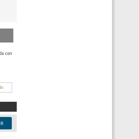
da con
ás
AR