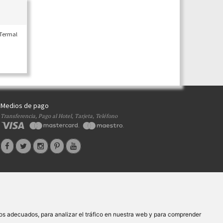
 Termal
Medios de pago
Transferencia, Pago al Hotel, Tarjeta, Teléfono
s
Ayudas
|
os adecuados, para analizar el tráfico en nuestra web y para comprender
 XG.362
- C.I.F.
B-27413228