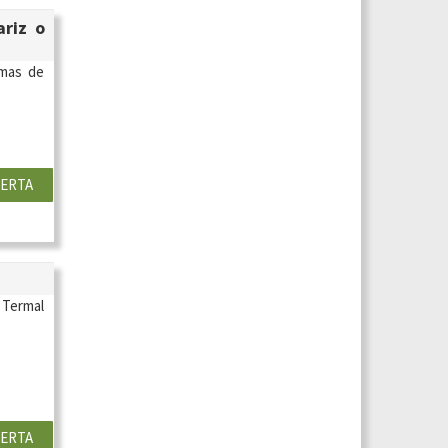
ariz o
rmas de
ERTA
 Termal
ERTA