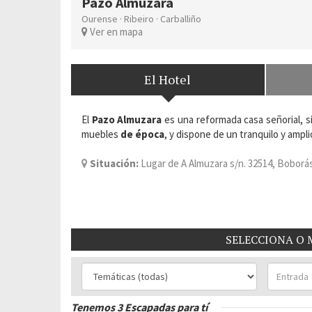
Pazo Almuzara
Ourense
·
Ribeiro
·
Carballiño
Ver en mapa
El Hotel
El
Pazo Almuzara
es una reformada casa señorial, 
muebles
de época
, y dispone de un tranquilo y ampli
Situación:
Lugar de A Almuzara s/n. 32514, Boborás,
Habitaciones del Hotel
: 19
SELECCIONA O 
Tenemos 3 Escapadas para tí