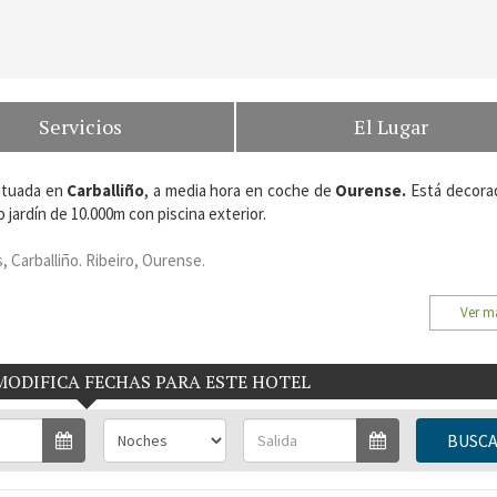
Servicios
El Lugar
situada en
Carballiño
, a media hora en coche de
Ourense.
Está decora
o
jardín de 10.000m
con piscina exterior.
 Carballiño. Ribeiro, Ourense.
Ver m
MODIFICA FECHAS PARA ESTE HOTEL
BUSC