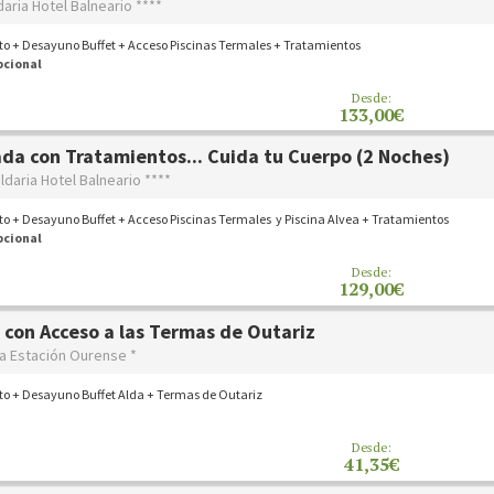
daria Hotel Balneario ****
to + Desayuno Buffet + Acceso Piscinas Termales + Tratamientos
pcional
Desde:
133,00€
da con Tratamientos... Cuida tu Cuerpo (2 Noches)
ldaria Hotel Balneario ****
o + Desayuno Buffet + Acceso Piscinas Termales y Piscina Alvea + Tratamientos
pcional
Desde:
129,00€
 con Acceso a las Termas de Outariz
da Estación Ourense *
to + Desayuno Buffet Alda + Termas de Outariz
Desde:
41,35€