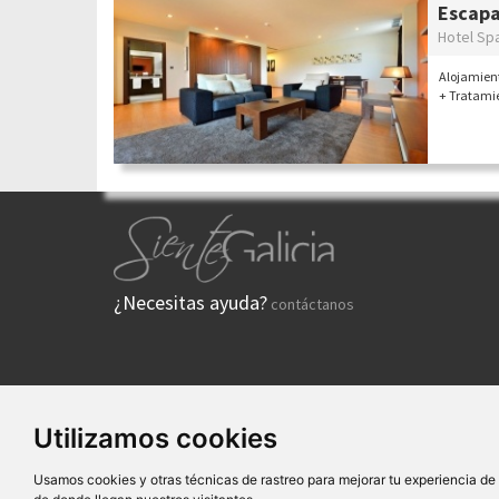
Escapa
Hotel Sp
Alojamien
+ Tratamie
¿Necesitas ayuda?
contáctanos
Utilizamos cookies
Quiénes
Usamos cookies y otras técnicas de rastreo para mejorar tu experiencia d
SG Entornos Turísticos 