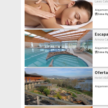
Laias Cal
Alojamien
Cena O
Escapa
Arnoia Ca
Alojamient
Cena O
Oferta
Hotel Al
Alojamien