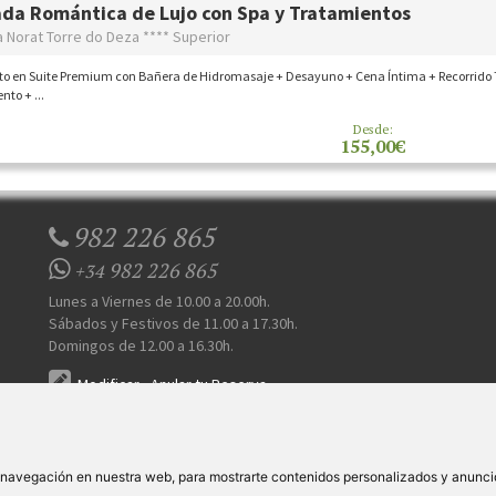
da Romántica de Lujo con Spa y Tratamientos
a Norat Torre do Deza **** Superior
to en Suite Premium con Bañera de Hidromasaje + Desayuno + Cena Íntima + Recorrido
nto + ...
Desde:
155,00€
982 226 865
982 226 865
+34
Lunes a Viernes de 10.00 a 20.00h.
Sábados y Festivos de 11.00 a 17.30h.
Domingos de 12.00 a 16.30h.
Modificar
-
Anular tu Reserva
 Somos
Prensa
FAQ's
Condiciones Generales-Privacidad
Información sobre cookie
|
|
|
|
e navegación en nuestra web, para mostrarte contenidos personalizados y anunci
S.L
. Av. Vila Verde Cidade de Portugal, 25 Bajo. Lugo 27002 – España - Licencia Agencia de viajes
N°