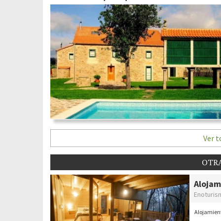
Ver t
OTRA
Alojam
Enoturis
Alojamien