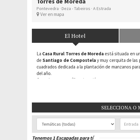
Torres de Moreda
Pontevedra
·
Deza - Tabeiros
·
A Estrada
Ver en mapa
El Hotel
La
Casa Rural Torres de Moreda
está situada en u
de
Santiago de Compostela
y muy cerquita de las 
cuadrados dedicada a la plantación de manzanos par
del año.
Goza de una magnífica situación, ya que se encuentra m
Toxa. En los alrededores podrás descubrir tesoros ar
Pazo de Oca.
Situación:
Callobre. 36688 A Estrada. Deza-Tabeiró
SELECCIONA O 
Habitaciones del Hotel:
9
Tenemos 1 Escapadas para tí