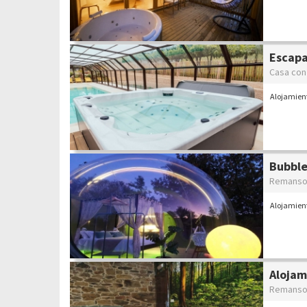
Escapa
Casa con
Alojamient
Bubble
Remanso 
Alojamien
Alojam
Remanso