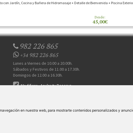
o con Jardín, Cocina y Bañera de Hidromasaje + Detalle de Bienvenida + Piscina Exterio
Desde:
45,00€
982 226 865
982 226 865
+34
Lunes a Viernes de 10.00 a 20.00h.
Sábados y Festivos de 11.00 a 17.30h.
Domingos de 12.00 a 16.30h.
Modificar
-
Anular tu Reserva
 Somos
Prensa
FAQ's
Condiciones Generales-Privacidad
Información sobre cookie
|
|
|
|
e navegación en nuestra web, para mostrarte contenidos personalizados y anunci
S.L
. Av. Vila Verde Cidade de Portugal, 25 Bajo. Lugo 27002 – España - Licencia Agencia de viajes
N°
Todos los derechos reservados
VER ESCAPADAS