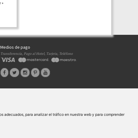
r +
Medios de pago
Transferencia, Pago al Hotel, Tarjeta, Teléfono
s
Ayudas
|
os adecuados, para analizar el tráfico en nuestra web y para comprender
 XG.362
- C.I.F.
B-27413228