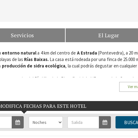
Servicios
El Lugar
n
entorno natural
a 4 km del centro de
A Estrada
(Pontevedra), a 20 m
playas de las
Rías Baixas.
La casa está rodeada por una finca de 25.000 
a
producción de sidra ecológica
, la cual podrás degustar en cualquie
uy cerquita del Río Ulla, de la Playa fluvial de Liñares, o de la Cascada 
quitectónicos del románico rural o pasear por los impresionantes jardi
Ver m
s, Pontevedra.
MODIFICA FECHAS PARA ESTE HOTEL
BUSC