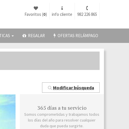
Favoritos (
0
)
info cliente
982 226 865
TICAS
REGALAR
OFERTAS RELÁMPAGO
Modificar búsqueda
365 días a tu servicio
Somos comprometidas y trabajamos todos
los días del año para resolver cualquier
duda que pueda surgirte.