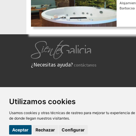
Alojamient
Barbacoa
¿Necesitas ayuda?
contáctanos
Utilizamos cookies
Quiénes
Usamos cookies y otras técnicas de rastreo para mejorar tu experiencia d
SG Entornos Turísticos 
de donde llegan nuestros visitantes.
Desde
45,00 €
Aceptar
Rechazar
Configurar
pers/noche