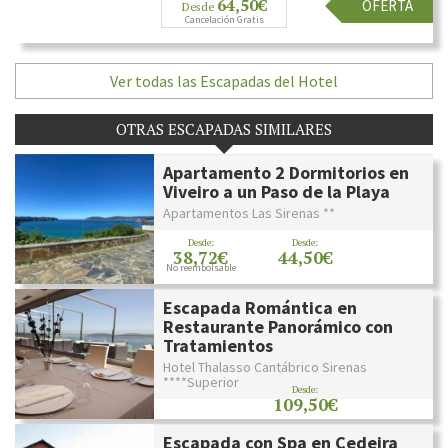
64,50€
OFERTA
Desde
Cancelación Gratis
Ver todas las Escapadas del Hotel
OTRAS ESCAPADAS SIMILARES
Apartamento 2 Dormitorios en
Viveiro a un Paso de la Playa
Apartamentos Las Sirenas **
Desde:
Desde:
38,72€
44,50€
No reembolsable
Escapada Romántica en
Restaurante Panorámico con
Tratamientos
Hotel Thalasso Cantábrico Sirenas
****Superior
Desde:
109,50€
Escapada con Spa en Cedeira