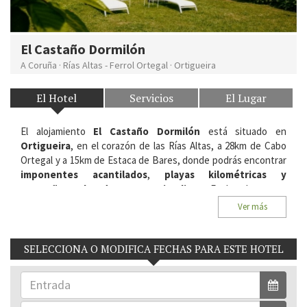
El Castaño Dormilón
A Coruña
·
Rías Altas - Ferrol Ortegal
·
Ortigueira
El Hotel
Servicios
El Lugar
El alojamiento
El Castaño Dormilón
está situado en
Ortigueira
, en el corazón de las Rías Altas, a 28km de Cabo
Ortegal y a 15km de Estaca de Bares, donde podrás encontrar
imponentes acantilados
,
playas kilométricas
y
pequeñas calas de aguas cristalinas
. Enclavado en un
edificio tradicional de piedra, que fue una escuela, con un
Ver más
diseño interior contemporáneo que busca la relajación y el
confort de sus huéspedes.
SELECCIONA O MODIFICA FECHAS PARA ESTE HOTEL
Situación:
O Baleo, 15. 15339 Ortigueira. Rías Altas-Ferrol
Ortegal, A Coruña.
Habitaciones del Hotel:
11