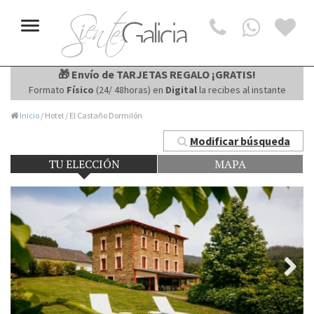
Toggle
navigation
🎁 Envío de TARJETAS REGALO ¡GRATIS!
Formato
Físico
(24/ 48horas) en
Digital
la recibes al instante
Inicio
/ Hotel / El Castaño Dormilón
Modificar búsqueda
TU ELECCIÓN
MAPA
Next