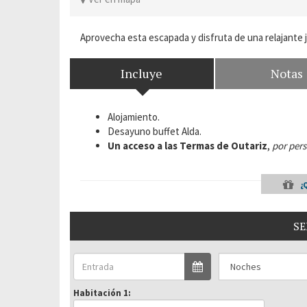
Aprovecha esta escapada y disfruta de una relajante j
Incluye
Notas
Alojamiento.
Desayuno buffet Alda.
Un acceso a las Termas de Outariz
,
por per
¿
SE
Habitación 1: