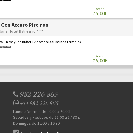
Desde:
76,00€
 Con Acceso Piscinas
daria Hotel Balneario ****
o + Desayuno Buffet + Acceso a las Piscinas Termales
pcional
Desde:
76,00€
982 226 865
982 226 865
+34
Lunes a Viernes de 10.00 a 20.00h.
Sábados y Festivos de 11.00 a 17.30h.
Domingos de 12.00 a 16.30h.