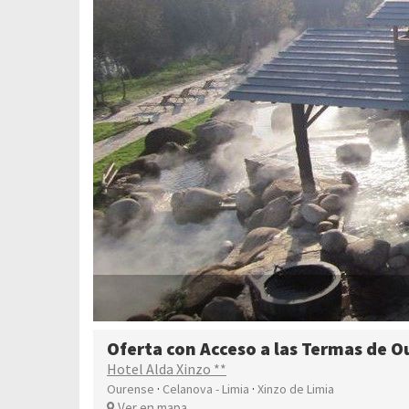
Oferta con Acceso a las Termas de O
Hotel Alda Xinzo **
·
·
Ourense
Celanova - Limia
Xinzo de Limia
Ver en mapa