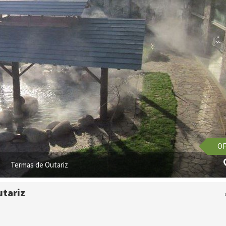
OF
Termas de Outariz
utariz