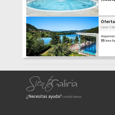
Oferta
Laias Cal
Alojamient
Cena O
¿Necesitas ayuda?
contáctanos