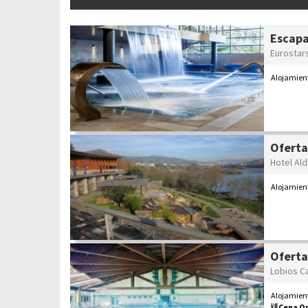
Escapa
Eurostars
Alojamient
Oferta
Hotel Al
Alojamien
Oferta
Lobios Ca
Alojamien
Cena O