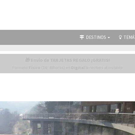
DESTINOS
TEMÁ
🎁 Envío de TARJETAS REGALO ¡GRATIS!
Formato
Físico
(24/ 48horas) en
Digital
la recibes al instante