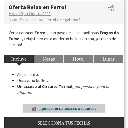
Oferta Relax en Ferrol
Hotel Spa Odeon ****
·
·
A Coruña
Rías Altas - Ferrol Ortegal
Narón
Ven a conocer
Ferrol
, a un paso de las maravillosas
Fragas do
Eume
, y relájate en este moderno hotel con spa, ¡el único de
la zona!
Incluye
Notas
Hotel
Lugar
Alojamiento.
Desayuno buffet.
Un acceso al Circuito Termal
,
por persona y noche
alojado.
¿QUIERES REGALÁRSELO A ALGUIEN?
SELECCIONA TUS FECHAS