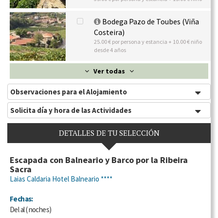
Bodega Pazo de Toubes (Viña
Costeira)
25.00 € por persona y estancia + 10.00 € niño
desde 4 años
Ver todas
Observaciones para el Alojamiento
Solicita día y hora de las Actividades
DETALLES DE TU SELECCIÓN
Escapada con Balneario y Barco por la Ribeira
Sacra
Laias Caldaria Hotel Balneario ****
Fechas:
Del
al
(
noches)