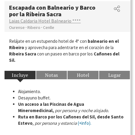
Escapada con Balneario y Barco
por la Ribeira Sacra
Laias Caldaria Hotel Balneario ****
·
·
Ourense
Ribeiro
Cenlle
Relájate en un estupendo hotel de 4* con
balneario en el
Ribeiro
y aprovecha para adentrarte en el corazón de la
Ribeira Sacra
con un paseo en barco por los
Cañones del
Sil.
Incluye
Notas
Hotel
Lugar
Alojamiento.
Desayuno buffet.
Un acceso a las Piscinas de Agua
Mineromedicinal,
por persona y noche alojado.
Ruta en Barco por los Cañones del Sil, desde Santo
Estevo
,
por persona y estancia
(+info).