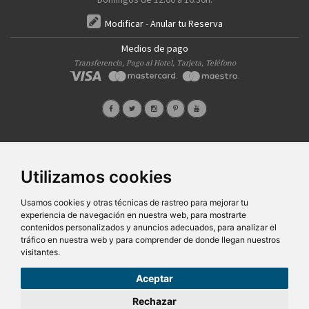
Modificar
-
Anular tu Reserva
Medios de pago
Transferencia, Pago al Hotel, Tarjeta, Teléfono
Quiénes Somos
Prensa
FAQ's
Condiciones Generales-Privacidad
Información
|
|
|
|
Utilizamos cookies
sobre cookies
Ayudas
|
SG Entornos Turísticos S.L
. Av. Vila Verde Cidade de Portugal, 25 Bajo. Lugo 27002 – España
Usamos cookies y otras técnicas de rastreo para mejorar tu
- Licencia Agencia de viajes
N° XG.362
- C.I.F.
B-27413228
experiencia de navegación en nuestra web, para mostrarte
Todos los derechos reservados
contenidos personalizados y anuncios adecuados, para analizar el
tráfico en nuestra web y para comprender de donde llegan nuestros
visitantes.
Aceptar
88,00€
Desde
Rechazar
pers/noche