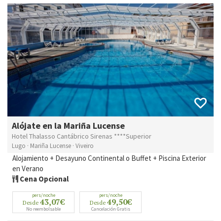
Alójate en la Mariña Lucense
Hotel Thalasso Cantábrico Sirenas ****Superior
Lugo · Mariña Lucense · Viveiro
Alojamiento + Desayuno Continental o Buffet + Piscina Exterior
en Verano
Cena Opcional
pers/noche
pers/noche
43,07€
49,50€
Desde
Desde
No reembolsable
Cancelación Gratis