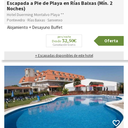
Escapada a Pie de Playa en Rías Baixas (Mín. 2
Noches)
Hotel Duerming Montalvo Playa **
Pontevedra · Rías Baixas · Sanxenxo
Alojamiento + Desayuno Buffet
pers/noche
32,50€
Oferta
Desde
Cancelación Gratis
+ Escapadas disponibles de este hotel