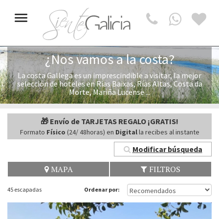
Toggle
navigation
¿Nos vamos a la costa?
La costa Gallega es un imprescindible a visitar, la mejor
selección de hoteles en Rías Baixas, Rías Altas, Costa da
Morte, Mariña Lucense ...
🎁 Envío de TARJETAS REGALO ¡GRATIS!
Formato
Físico
(24/ 48horas) en
Digital
la recibes al instante
Modificar búsqueda
MAPA
FILTROS
45 escapadas
Ordenar por: