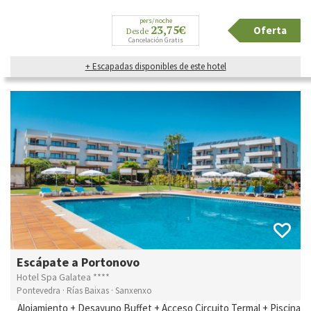
pers/noche
23,75€
Oferta
Desde
Cancelación Gratis
+ Escapadas disponibles de este hotel
Escápate a Portonovo
Hotel Spa Galatea ****
Pontevedra · Rías Baixas · Sanxenxo
Alojamiento + Desayuno Buffet + Acceso Circuito Termal + Piscina