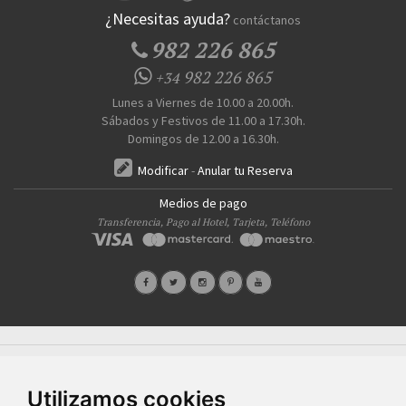
¿Necesitas ayuda?
contáctanos
982 226 865
982 226 865
+34
Lunes a Viernes de 10.00 a 20.00h.
Sábados y Festivos de 11.00 a 17.30h.
Domingos de 12.00 a 16.30h.
Modificar
-
Anular tu Reserva
Medios de pago
Transferencia, Pago al Hotel, Tarjeta, Teléfono
Quiénes Somos
Prensa
FAQ's
Condiciones Generales-Privacidad
Información
|
|
|
|
sobre cookies
Ayudas
|
Utilizamos cookies
SG Entornos Turísticos S.L
. Av. Vila Verde Cidade de Portugal, 25 Bajo. Lugo 27002 – España