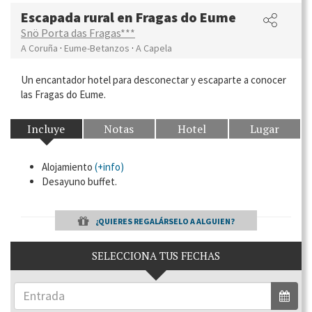
Escapada rural en Fragas do Eume
Snö Porta das Fragas***
·
·
A Coruña
Eume-Betanzos
A Capela
Un encantador hotel para desconectar y escaparte a conocer
las Fragas do Eume.
Incluye
Notas
Hotel
Lugar
Alojamiento
(+info)
Desayuno buffet.
¿QUIERES REGALÁRSELO A ALGUIEN?
SELECCIONA TUS FECHAS