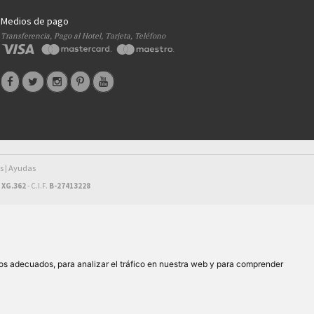
Medios de pago
Transferencia, Pago al Hotel, Tarjeta, Teléfono
s
Ayudas
|
 XG.362
- C.I.F.
B-27413228
os adecuados, para analizar el tráfico en nuestra web y para comprender