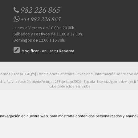
982 226 865
982 226 865
+34
Lunes a Viernes de 10.00 a 20.00h.
Sábados y Festivos de 11.00 a 17.30h.
Domingos de 12.00 a 16.30h.
Modificar
-
Anular tu Reserva
 Somos
Prensa
FAQ's
Condiciones Generales-Privacidad
Información sobre cookie
|
|
|
|
S.L
. Av. Vila Verde Cidade de Portugal, 25 Bajo. Lugo 27002 – España - Licencia Agencia de viajes
N°
Todos los derechos reservados
e navegación en nuestra web, para mostrarte contenidos personalizados y anunci
85,00€
esde
pers/noche
RESERVAR