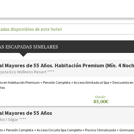
adas disponibles de este hotel
S ESCAPADAS SIMILARES
al Mayores de 55 Años. Habitación Premium (Mín. 4 Noc
gusta Eco Wellness Resort ****
to en Habitación Premium + Pensión Completa + Acceso ilimitado al Spa + Descuento en
tos
Desde:
85,00€
al Mayores de 55 Años
los I Silgar ****
o + Pensión Completa + Acceso Circuito Spa Completo + Piscina Climatizada + Gimnasio 