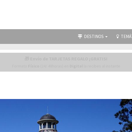
DESTINOS
TEMÁ
🎁 Envío de TARJETAS REGALO ¡GRATIS!
Formato
Físico
(24/ 48horas) en
Digital
la recibes al instante