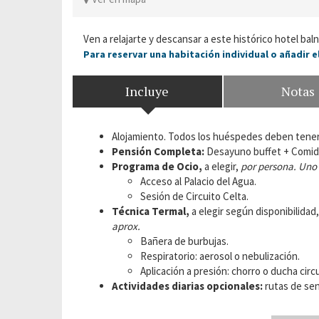
Ven a relajarte y descansar a este histórico hotel ba
Para reservar una habitación individual o añadir e
Incluye
Notas
Alojamiento. Todos los huéspedes deben tener 
Pensión Completa:
Desayuno buffet + Comida
Programa de Ocio,
a elegir,
por persona. Uno 
Acceso al Palacio del Agua.
Sesión de Circuito Celta.
Técnica Termal,
a elegir según disponibilidad
aprox.
Bañera de burbujas.
Respiratorio: aerosol o nebulización.
Aplicación a presión: chorro o ducha circu
Actividades diarias opcionales:
rutas de sen