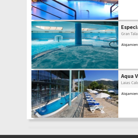
Especi
Gran Tal
Alojamien
Aqua V
Laias Cal
Alojamien