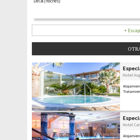
Del
al
(
noches)
+ Escap
OTRA
Especi
Hotel Au
Alojamien
Tratamien
Especi
Hotel Car
Alojamient