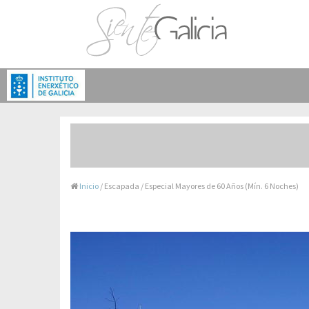
Inicio
/ Escapada / Especial Mayores de 60 Años (Mín. 6 Noches)