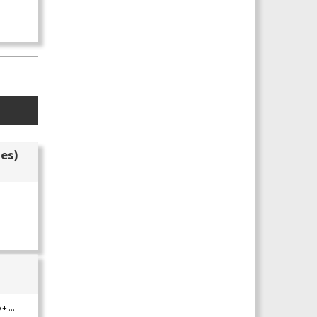
hes)
+ ...