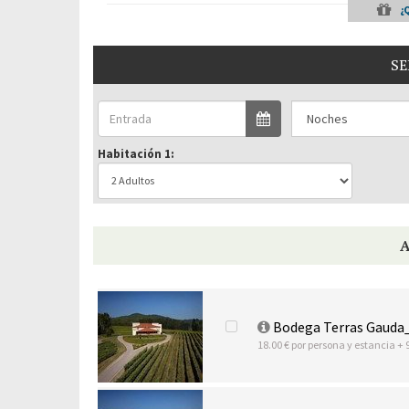
¿
SE
Habitación 1:
Bodega Terras Gauda
18.00 € por persona y estancia + 