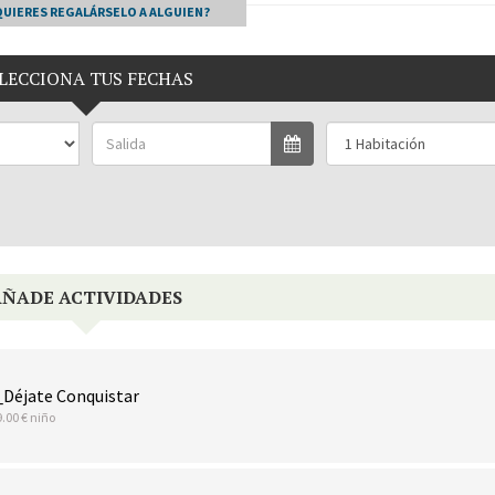
QUIERES REGALÁRSELO A ALGUIEN?
LECCIONA TUS FECHAS
AÑADE ACTIVIDADES
_Déjate Conquistar
9.00 € niño