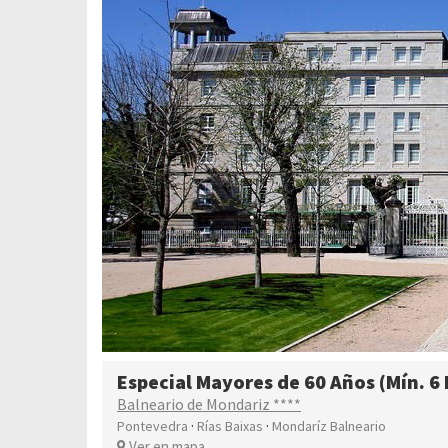
Especial Mayores de 60 Años (Mín. 6
Balneario de Mondariz ****
·
·
Pontevedra
Rías Baixas
Mondaríz Balneario
Ver en mapa