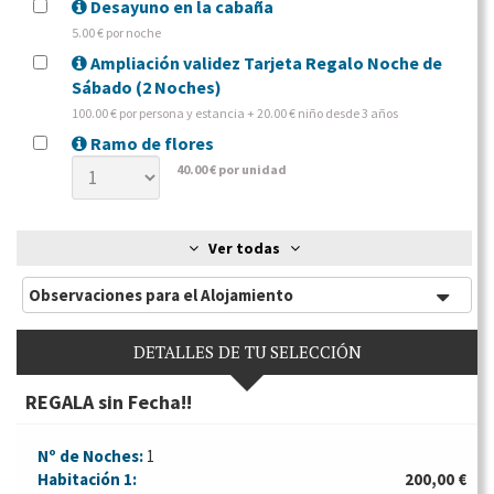
Desayuno en la cabaña
5.00 € por noche
Ampliación validez Tarjeta Regalo Noche de
Sábado (2 Noches)
100.00 € por persona y estancia + 20.00 € niño desde 3 años
Ramo de flores
40.00 € por unidad
Ver todas
Observaciones para el Alojamiento
DETALLES DE TU SELECCIÓN
REGALA sin Fecha!!
Nº de Noches:
1
Habitación
1:
200,00 €