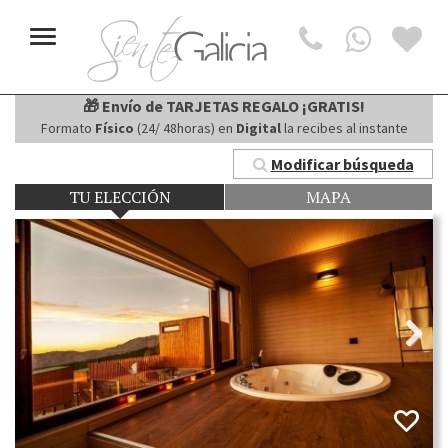
Toggle
navigation
🎁 Envío de TARJETAS REGALO ¡GRATIS!
Formato
Físico
(24/ 48horas) en
Digital
la recibes al instante
Modificar búsqueda
TU ELECCIÓN
MAPA
Next