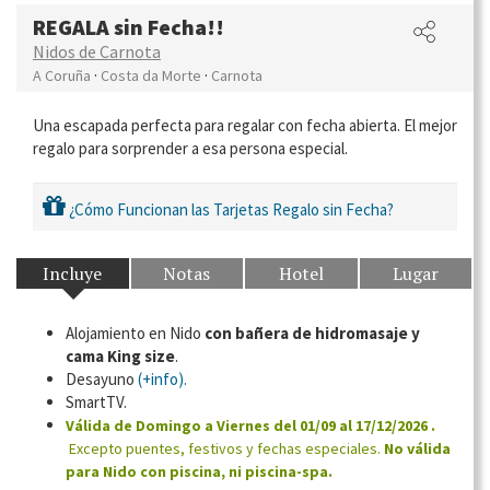
REGALA sin Fecha!!
Nidos de Carnota
·
·
A Coruña
Costa da Morte
Carnota
Una escapada perfecta para regalar con fecha abierta. El mejor
regalo para sorprender a esa persona especial.
¿Cómo Funcionan las Tarjetas Regalo sin Fecha?
Incluye
Notas
Hotel
Lugar
Alojamiento en Nido
con bañera de hidromasaje y
cama King size
.
Desayuno
(+info).
SmartTV.
Válida de Domingo a Viernes del 01/09 al 17/12/2026 .
Excepto puentes, festivos y fechas especiales.
No válida
para Nido con piscina, ni piscina-spa.