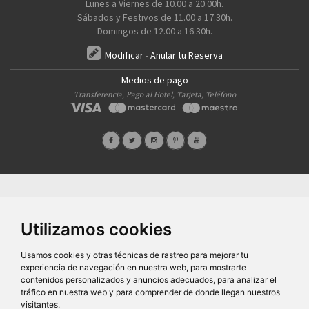
Lunes a Viernes de 10.00 a 20.00h.
Sábados y Festivos de 11.00 a 17.30h.
Domingos de 12.00 a 16.30h.
Modificar
-
Anular tu Reserva
Medios de pago
Transferencia, Pago al Hotel, Tarjeta, Teléfono
Quiénes Somos
Prensa
FAQ's
Condiciones Generales-Privacidad
Información
|
|
|
|
sobre cookies
Ayudas
|
Utilizamos cookies
SG Entornos Turísticos S.L
. Av. Vila Verde Cidade de Portugal, 25 Bajo. Lugo 27002 – España
- Licencia Agencia de viajes
N° XG.362
- C.I.F.
B-27413228
Todos los derechos reservados
Usamos cookies y otras técnicas de rastreo para mejorar tu
experiencia de navegación en nuestra web, para mostrarte
contenidos personalizados y anuncios adecuados, para analizar el
tráfico en nuestra web y para comprender de donde llegan nuestros
visitantes.