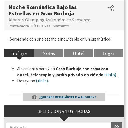
Noche Romántica Bajo las
Estrellas en Gran Burbuja
Albarari Glamping Astronómico Sanxenxo
·
·
Pontevedra
Rías Baixas
Sanxenxo
¡Sorprende con una estancia inolvidable en un lugar único!
Incluye
Notas
Hotel
Lugar
Alojamiento para 2 en
Gran Burbuja con cama con
dosel, telescopio y jardín privado en viñedo
(+info).
Desayuno
(+info).
¿QUIERES REGALÁRSELO A ALGUIEN?
SELECCIONA TUS FECHAS