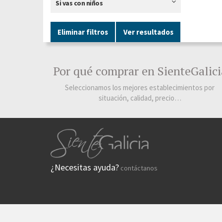
Si vas con niños
Eliminar filtros
Ver resultados
Por qué comprar en SienteGalici
Seleccionamos los mejores establecimientos por
situación, calidad, precio…
¿Necesitas ayuda?
contáctanos