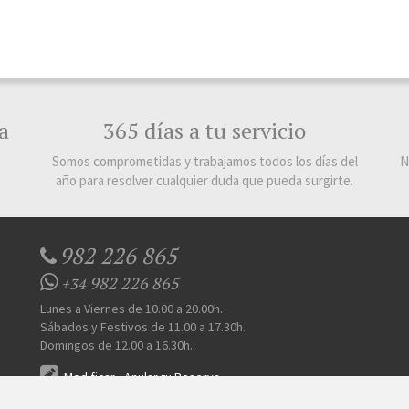
a
365 días a tu servicio
Somos comprometidas y trabajamos todos los días del
N
año para resolver cualquier duda que pueda surgirte.
982 226 865
982 226 865
+34
Lunes a Viernes de 10.00 a 20.00h.
Sábados y Festivos de 11.00 a 17.30h.
Domingos de 12.00 a 16.30h.
Modificar
-
Anular tu Reserva