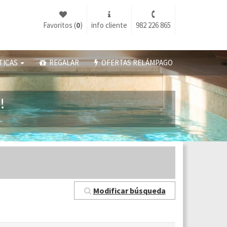
Favoritos (
0
)
info cliente
982 226 865
TICAS
REGALAR
OFERTAS RELÁMPAGO
!
.
Modificar búsqueda