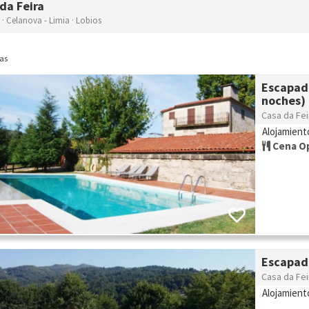
da Feira
· Celanova - Limia · Lobios
as
Escapada
noches)
Casa da Fei
Alojamient
Cena O
Escapad
Casa da Fei
Alojamient