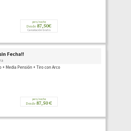
pers/noche
87,50€
Desde
Cancelación Gratis
in Fecha!!
ra
o + Media Pensión + Tiro con Arco
pers/noche
87,50 €
Desde