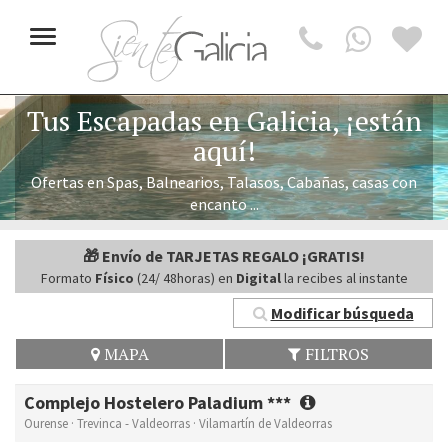
Toggle
navigation
Tus Escapadas en Galicia, ¡están
aquí!
Ofertas en Spas, Balnearios, Talasos, Cabañas, casas con
encanto ...
🎁 Envío de TARJETAS REGALO ¡GRATIS!
Formato
Físico
(24/ 48horas) en
Digital
la recibes al instante
Modificar búsqueda
MAPA
FILTROS
Complejo Hostelero Paladium ***
Ourense · Trevinca - Valdeorras · Vilamartín de Valdeorras