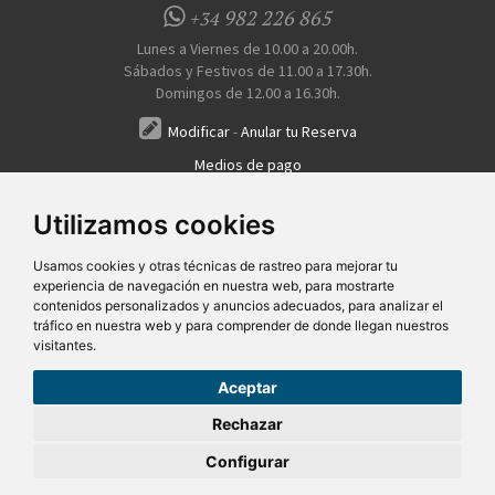
982 226 865
+34
Lunes a Viernes de 10.00 a 20.00h.
Sábados y Festivos de 11.00 a 17.30h.
Domingos de 12.00 a 16.30h.
Modificar
-
Anular tu Reserva
Medios de pago
Transferencia, Pago al Hotel, Tarjeta, Teléfono
Utilizamos cookies
Usamos cookies y otras técnicas de rastreo para mejorar tu
experiencia de navegación en nuestra web, para mostrarte
contenidos personalizados y anuncios adecuados, para analizar el
tráfico en nuestra web y para comprender de donde llegan nuestros
visitantes.
Quiénes Somos
Prensa
FAQ's
Condiciones Generales-Privacidad
Información
|
|
|
|
sobre cookies
Ayudas
|
Aceptar
SG Entornos Turísticos S.L
. Av. Vila Verde Cidade de Portugal, 25 Bajo. Lugo 27002 – España
- Licencia Agencia de viajes
N° XG.362
- C.I.F.
B-27413228
Rechazar
Todos los derechos reservados
Configurar