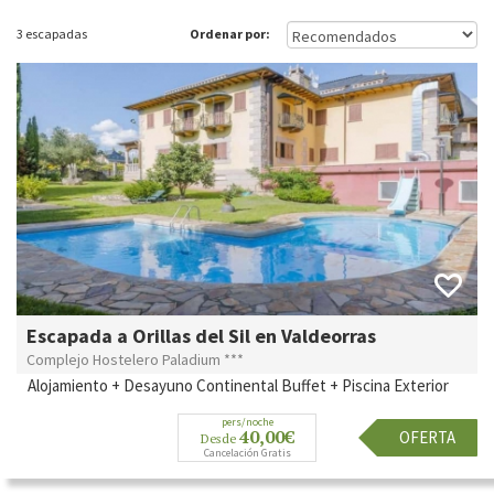
3 escapadas
Ordenar por:
Escapada a Orillas del Sil en Valdeorras
Complejo Hostelero Paladium ***
Alojamiento + Desayuno Continental Buffet + Piscina Exterior
pers/noche
40,00€
OFERTA
Desde
Cancelación Gratis