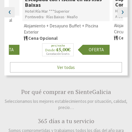
Compo
Baixas
‹
›
Hotel Ba
Hotel Ría Mar ***Superior
arón
A Coruña ·
Pontevedra · Rías Baixas · Meaño
ceso al
Alojamien
Alojamiento + Desayuno Buffet + Piscina
Circuito 
Exterior
Cena O
Cena Opcional
pers/noche
45,00€
OFERTA
OFERTA
Desde
Cancelación Gratis
Ver todas
Por qué comprar en SienteGalicia
Seleccionamos los mejores establecimientos por situación, calidad,
precio…
365 días a tu servicio
Somos comprometidas y trabajamos todos los días del año para