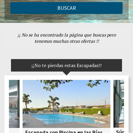
BUSCAR
¡¡ No se ha encontrado la página que buscas pero
tenemos muchas otras ofertas !!
¡¡No te pierdas estas Escapadas!!
Súper 
Escapada con Piscina en las Rías