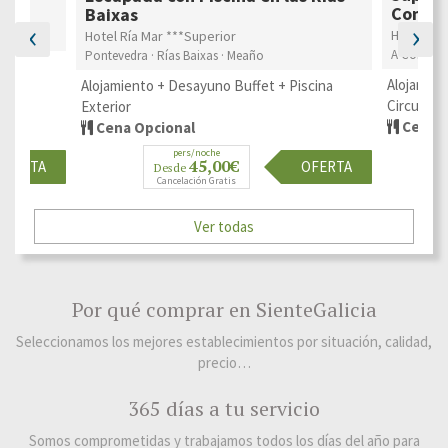
Compo
Baixas
‹
›
Hotel Ba
Hotel Ría Mar ***Superior
A Coruña ·
Pontevedra · Rías Baixas · Meaño
cceso
Alojamien
Alojamiento + Desayuno Buffet + Piscina
Circuito 
Exterior
Cena O
Cena Opcional
pers/noche
45,00€
OFERTA
OFERTA
Desde
Cancelación Gratis
Ver todas
Por qué comprar en SienteGalicia
Seleccionamos los mejores establecimientos por situación, calidad,
precio…
365 días a tu servicio
Somos comprometidas y trabajamos todos los días del año para