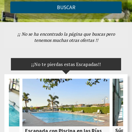
BUSCAR
¡¡ No se ha encontrado la página que buscas pero
tenemos muchas otras ofertas !!
¡¡No te pierdas estas Escapadas!!
Súper 
Escapada con Piscina en las Rías