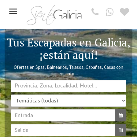
Toggle
navigation
Tus Escapadas en Galicia,
¡están aquí!
Ofertas en Spas, Balnearios, Talasos, Cabañas, Casas con
encanto ...