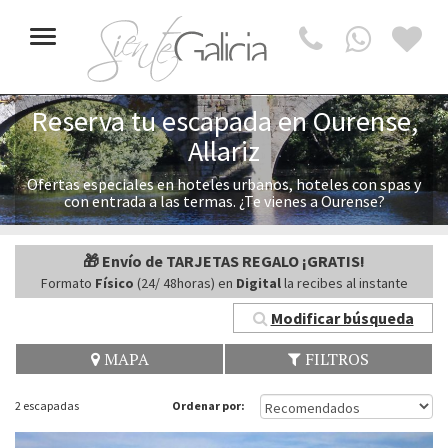
Toggle
navigation
Reserva tu escapada en Ourense,
Allariz
Ofertas especiales en hoteles urbanos, hoteles con spas y
con entrada a las termas. ¿Te vienes a Ourense?
🎁 Envío de TARJETAS REGALO ¡GRATIS!
Formato
Físico
(24/ 48horas) en
Digital
la recibes al instante
Modificar búsqueda
MAPA
FILTROS
2 escapadas
Ordenar por: