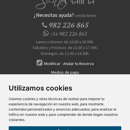
¿Necesitas ayuda?
contáctanos
982 226 865
982 226 865
+34
Lunes a Viernes de 10.00 a 20.00h.
Sábados y Festivos de 11.00 a 17.30h.
Domingos de 12.00 a 16.30h.
Modificar
-
Anular tu Reserva
Medios de pago
Transferencia, Pago al Hotel, Tarjeta, Teléfono
Utilizamos cookies
Usamos cookies y otras técnicas de rastreo para mejorar tu
experiencia de navegación en nuestra web, para mostrarte
contenidos personalizados y anuncios adecuados, para analizar el
tráfico en nuestra web y para comprender de donde llegan nuestros
visitantes.
Quiénes Somos
Prensa
FAQ's
Condiciones Generales-Privacidad
Información
|
|
|
|
sobre cookies
Ayudas
|