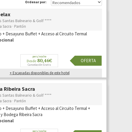
Ordenar por:
Relax
s Santas Balneario & Golf ****
ra Sacra · Pantón
o + Desayuno Buffet + Acceso al Circuito Termal
pcional
pers/noche
80,46€
OFERTA
Desde
Cancelación Gratis
+ Escapadas disponibles de este hotel
a Ribeira Sacra
s Santas Balneario & Golf ****
ra Sacra · Pantón
o + Desayuno Buffet + Acceso al Circuito Termal +
y Bodega Ribeira Sacra
pcional
pers/noche