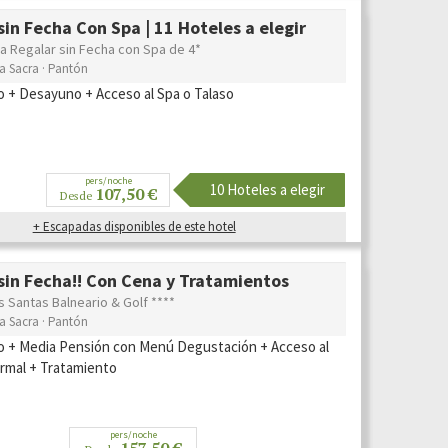
in Fecha Con Spa | 11 Hoteles a elegir
a Regalar sin Fecha con Spa de 4*
ra Sacra · Pantón
o + Desayuno + Acceso al Spa o Talaso
pers/noche
10 Hoteles a elegir
107,50 €
Desde
+ Escapadas disponibles de este hotel
in Fecha!! Con Cena y Tratamientos
s Santas Balneario & Golf ****
ra Sacra · Pantón
o + Media Pensión con Menú Degustación + Acceso al
ermal + Tratamiento
pers/noche
157,50 €