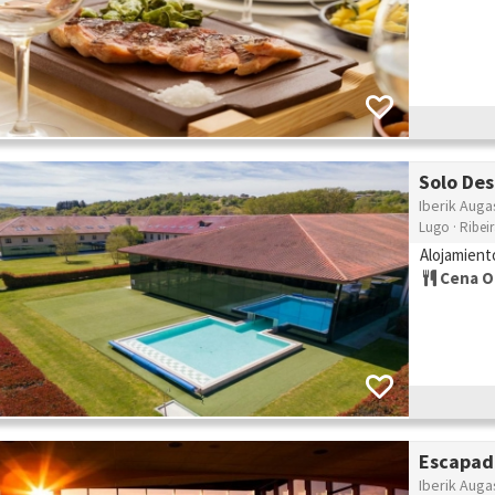
Solo De
Iberik Auga
Lugo · Ribei
Alojamient
Cena O
Escapad
Iberik Auga