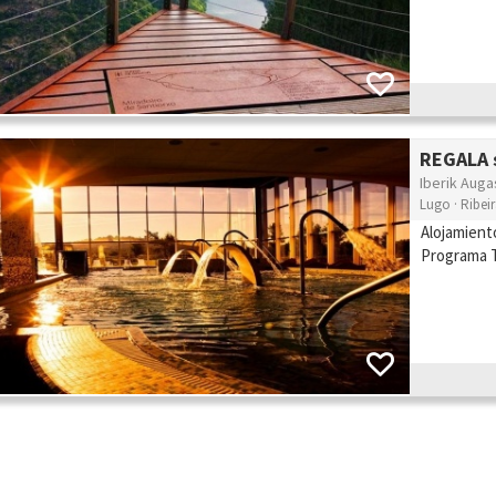
REGALA s
Iberik Auga
Lugo · Ribei
Alojamient
Programa 