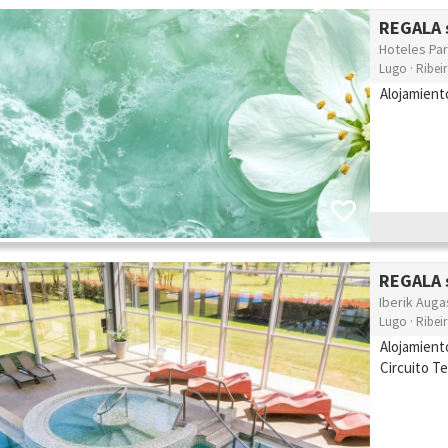
REGALA s
Hoteles Par
Lugo · Ribei
Alojamient
REGALA s
Iberik Auga
Lugo · Ribei
Alojamient
Circuito T