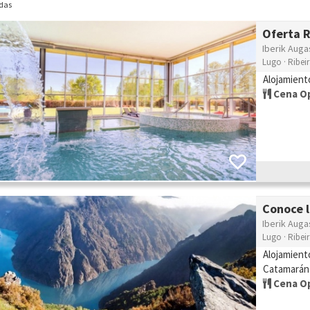
das
Oferta 
Iberik Auga
Lugo · Ribei
Alojamient
Cena O
Conoce l
Iberik Auga
Lugo · Ribei
Alojamient
Catamarán 
Cena O