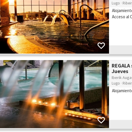
Lugo · Ribei
Alojamient
Acceso al C
REGALA s
Jueves
Iberik Auga
Lugo · Ribei
Alojamient