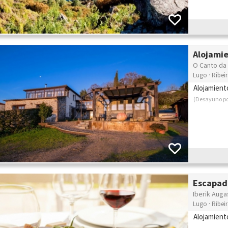
Alojamie
O Canto da 
Lugo · Ribei
Alojamient
(Desayuno po
Escapad
Iberik Auga
Lugo · Ribei
Alojamient