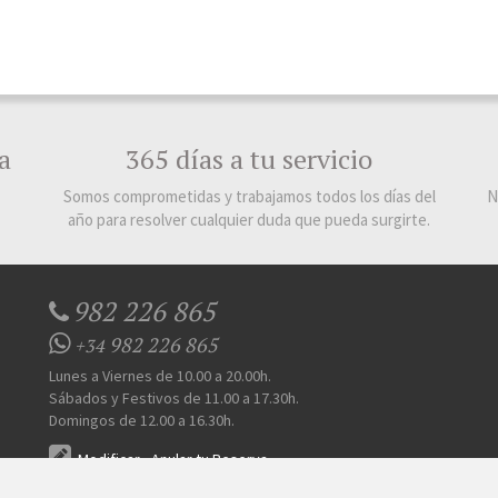
a
365 días a tu servicio
Somos comprometidas y trabajamos todos los días del
N
año para resolver cualquier duda que pueda surgirte.
982 226 865
982 226 865
+34
Lunes a Viernes de 10.00 a 20.00h.
Sábados y Festivos de 11.00 a 17.30h.
Domingos de 12.00 a 16.30h.
Modificar
-
Anular tu Reserva