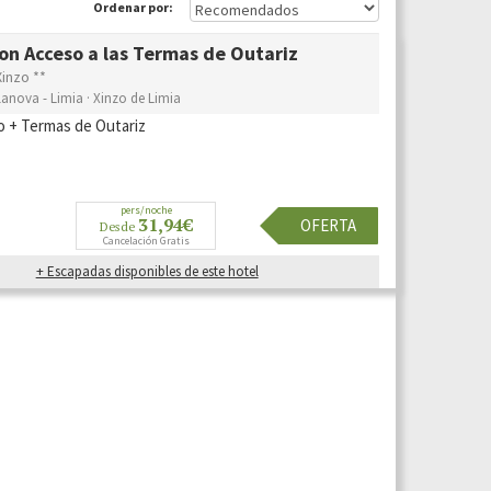
Ordenar por:
on Acceso a las Termas de Outariz
Xinzo **
lanova - Limia · Xinzo de Limia
o + Termas de Outariz
pers/noche
31,94€
OFERTA
Desde
Cancelación Gratis
+ Escapadas disponibles de este hotel