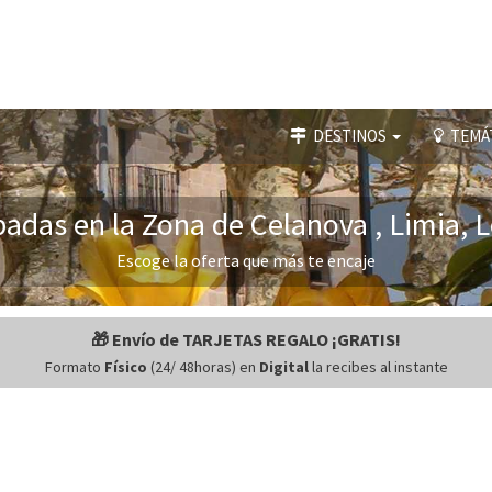
DESTINOS
TEMÁ
adas en la Zona de Celanova , Limia, 
Escoge la oferta que más te encaje
🎁 Envío de TARJETAS REGALO ¡GRATIS!
Formato
Físico
(24/ 48horas) en
Digital
la recibes al instante