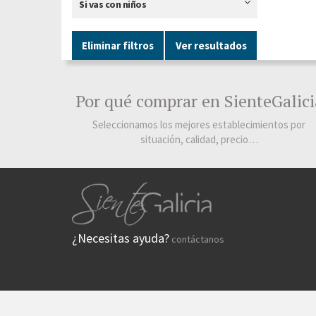
Si vas con niños
Eliminar filtros
Ver resultados
Por qué comprar en SienteGalici
Seleccionamos los mejores establecimientos por
situación, calidad, precio…
¿Necesitas ayuda?
contáctanos