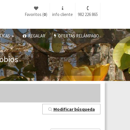
Favoritos (
0
)
info cliente
982 226 865
TICAS
REGALAR
OFERTAS RELÁMPAGO
Lobios
Modificar búsqueda