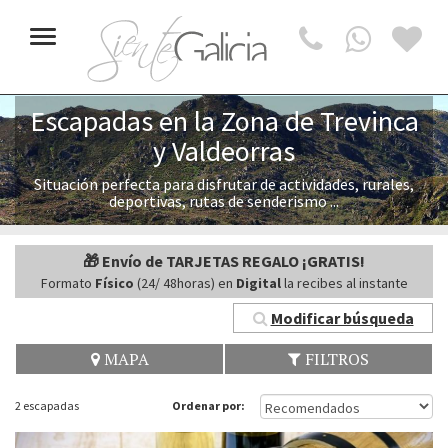
Toggle
navigation
Escapadas en la Zona de Trevinca
y Valdeorras
Situación perfecta para disfrutar de actividades, rurales,
deportivas, rutas de senderismo ...
🎁 Envío de TARJETAS REGALO ¡GRATIS!
Formato
Físico
(24/ 48horas) en
Digital
la recibes al instante
Modificar búsqueda
MAPA
FILTROS
2 escapadas
Ordenar por: