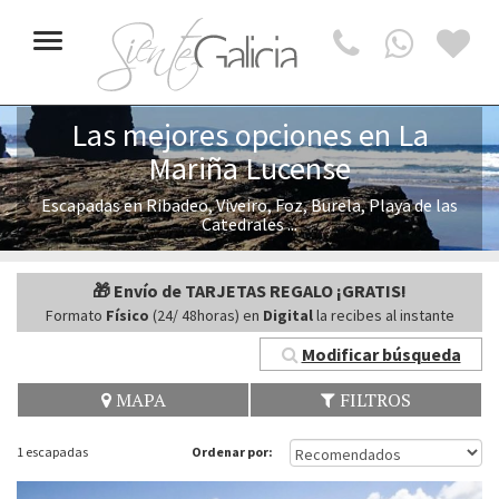
Toggle
navigation
Las mejores opciones en La
Mariña Lucense
Escapadas en Ribadeo, Viveiro, Foz, Burela, Playa de las
Catedrales ...
🎁 Envío de TARJETAS REGALO ¡GRATIS!
Formato
Físico
(24/ 48horas) en
Digital
la recibes al instante
Modificar búsqueda
MAPA
FILTROS
1 escapadas
Ordenar por: