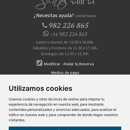
¿Necesitas ayuda?
contáctanos
982 226 865
982 226 865
+34
Lunes a Viernes de 10.00 a 20.00h.
Sábados y Festivos de 11.00 a 17.30h.
Domingos de 12.00 a 16.30h.
Modificar
-
Anular tu Reserva
Medios de pago
Transferencia, Pago al Hotel, Tarjeta, Teléfono
Utilizamos cookies
Usamos cookies y otras técnicas de rastreo para mejorar tu
experiencia de navegación en nuestra web, para mostrarte
contenidos personalizados y anuncios adecuados, para analizar el
tráfico en nuestra web y para comprender de donde llegan nuestros
visitantes.
Quiénes Somos
Prensa
FAQ's
Condiciones Generales-Privacidad
Información
|
|
|
|
sobre cookies
Ayudas
|