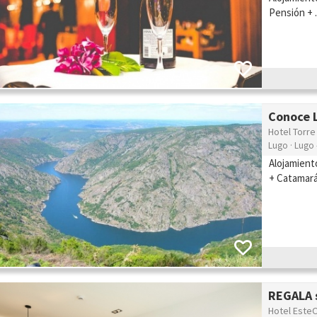
Pensión + .
Conoce L
Hotel Torre
Lugo · Lugo 
Alojamient
+ Catamará
REGALA s
Hotel EsteO