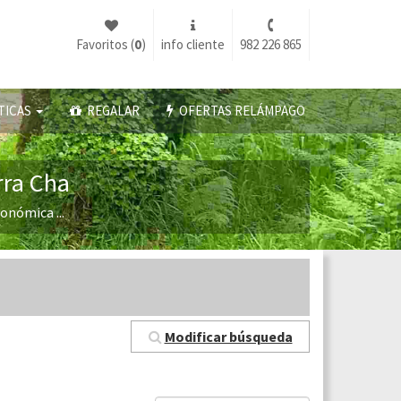
Favoritos (
0
)
info cliente
982 226 865
TICAS
REGALAR
OFERTAS RELÁMPAGO
rra Cha
onómica ...
Modificar búsqueda