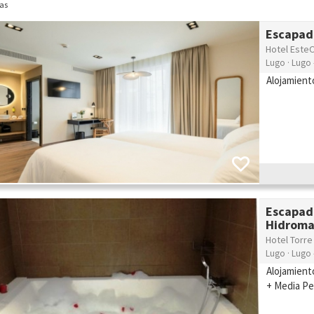
as
Escapada
Hotel EsteO
Lugo · Lugo 
Alojamient
Escapad
Hidroma
Hotel Torre
Lugo · Lugo 
Alojamient
+ Media Pen