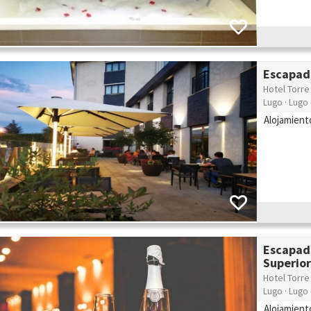
Escapad
Hotel Torre
Lugo · Lugo 
Alojamient
Escapad
Superio
Hotel Torre
Lugo · Lugo 
Alojamient