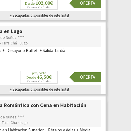
102,00€
OFERTA
Desde
Cancelación Gratis
+ Escapadas disponibles de este hotel
a en Lugo
 de Nuñez ****
- Terra Chá · Lugo
o + Desayuno Buffet + Salida Tardía
pers/noche
43,50€
OFERTA
Desde
Cancelación Gratis
+ Escapadas disponibles de este hotel
a Romántica con Cena en Habitación
r
 de Nuñez ****
- Terra Chá · Lugo
o en Habitación Superior + Pétalos y Velas + Media