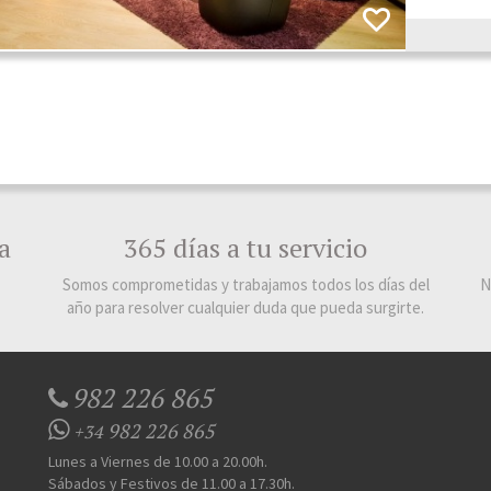
a
365 días a tu servicio
Somos comprometidas y trabajamos todos los días del
N
año para resolver cualquier duda que pueda surgirte.
982 226 865
982 226 865
+34
Lunes a Viernes de 10.00 a 20.00h.
Sábados y Festivos de 11.00 a 17.30h.