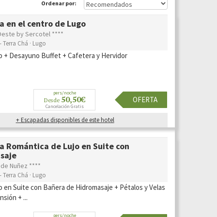
Ordenar por:
 en el centro de Lugo
este by Sercotel ****
- Terra Chá · Lugo
o + Desayuno Buffet + Cafetera y Hervidor
pers/noche
50,50€
OFERTA
Desde
Cancelación Gratis
+ Escapadas disponibles de este hotel
a Romántica de Lujo en Suite con
saje
 de Nuñez ****
- Terra Chá · Lugo
o en Suite con Bañera de Hidromasaje + Pétalos y Velas
sión + ...
pers/noche