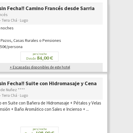
in Fecha!! Camino Francés desde Sarria
ncés
- Terra Chá · Lugo
6 noches
m
 Pazos, Casas Rurales o Pensiones
50€/persona
pers/noche
84,00 €
Desde
+ Escapadas disponibles de este hotel
in Fecha!! Suite con Hidromasaje y Cena
 de Nuñez ****
- Terra Chá · Lugo
o en Suite con Bañera de Hidromasaje + Pétalos y Velas
nsión + Baño Aromático con Sales e Incienso + ...
pers/noche
108,00 €