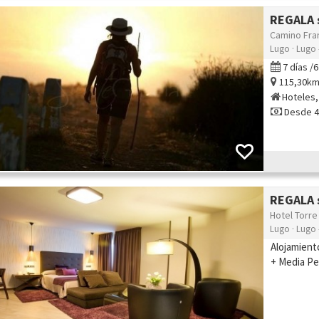
REGALA s
Camino Fra
Lugo · Lugo 
7 días /
115,30k
Hoteles,
Desde 4
REGALA s
Hotel Torre
Lugo · Lugo 
Alojamient
+ Media Pe