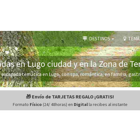
DESTINOS
TEMÁ
das en Lugo ciudad y en la Zona de Te
 escapada temática en Lugo, con spa, romántica, en familia, gastr
🎁 Envío de TARJETAS REGALO ¡GRATIS!
Formato
Físico
(24/ 48horas) en
Digital
la recibes al instante