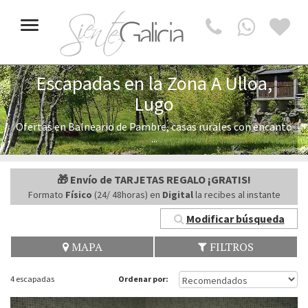
Toggle
navigation
Escapadas en la Zona A Ulloa,
Lugo
Ofertas en Balneario de Pambre, casas rurales con encanto
...
🎁 Envío de TARJETAS REGALO ¡GRATIS!
Formato
Físico
(24/ 48horas) en
Digital
la recibes al instante
Modificar búsqueda
MAPA
FILTROS
4 escapadas
Ordenar por: