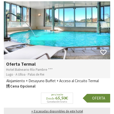
Oferta Termal
Hotel Balneario Río Pambre ***
Lugo · A Ulloa · Palas de Rei
Alojamiento + Desayuno Buffet + Acceso al Circuito Termal
Cena Opcional
pers/noche
65,50€
OFERTA
Desde
Cancelación Gratis
+ Escapadas disponibles de este hotel