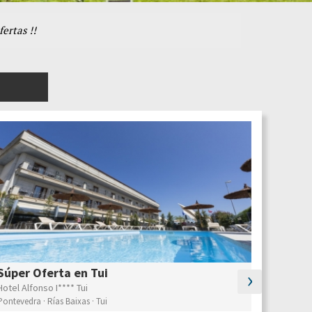
ertas !!
›
Escápat
Súper Oferta en Tui
Hotel Spa G
Hotel Alfonso I**** Tui
Pontevedra ·
Pontevedra · Rías Baixas · Tui