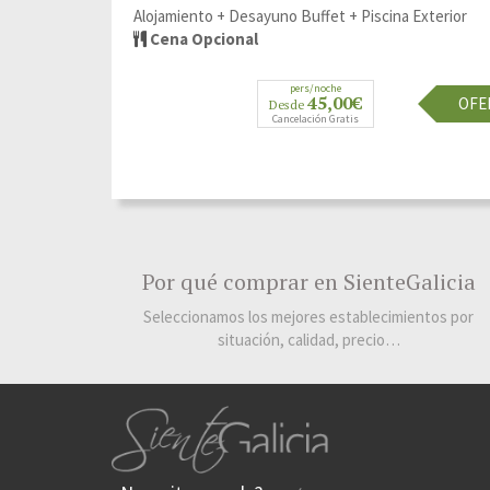
 Circuito Termal
Alojamiento + Desayuno Buffet + Piscina Exterior
Cena Opcional
pers/noche
45,00€
OFERTA
OFE
Desde
Cancelación Gratis
Por qué comprar en SienteGalicia
Seleccionamos los mejores establecimientos por
situación, calidad, precio…