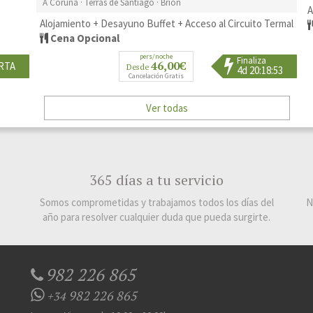
A Coruña · Terras de Santiago · Brión
A
Alojamiento + Desayuno Buffet + Acceso al Circuito Termal
Cena Opcional
pers/noche
Finaliza
46,00€
RTA
Desde
4d 20:18:52
Cancelación Gratis
Ver todas
365 días a tu servicio
Somos comprometidas y trabajamos todos los días del
N
año para resolver cualquier duda que pueda surgirte.
982 226 865
982 226 865
+34