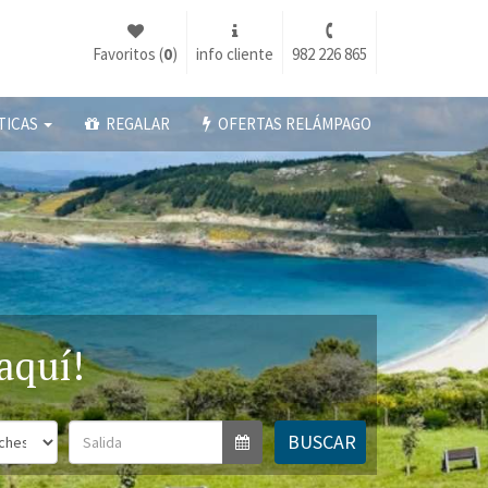
Favoritos (
0
)
info cliente
982 226 865
TICAS
REGALAR
OFERTAS RELÁMPAGO
aquí!
BUSCAR