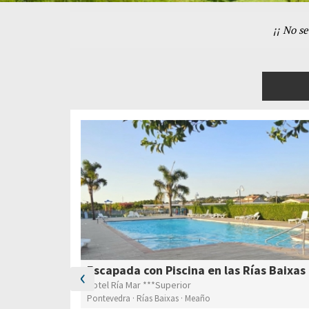
¡¡ No s
‹
Escapada con Piscina en las Rías Baixas
Hotel Ría Mar ***Superior
Pontevedra · Rías Baixas · Meaño