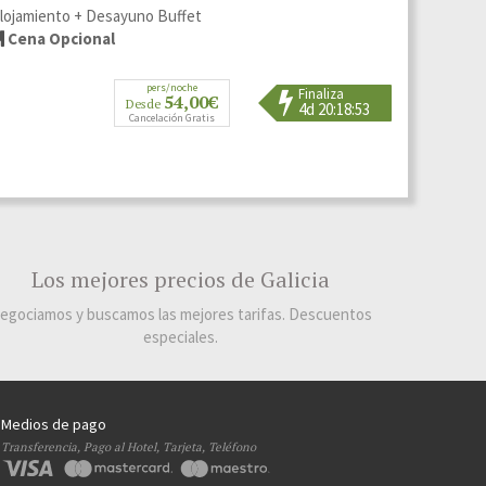
Alojamiento
lojamiento + Desayuno Buffet
Piscina Ext
Cena Opcional
Cena Op
pers/noche
Finaliza
54,00€
Desde
4d 20:18:52
Cancelación Gratis
Los mejores precios de Galicia
egociamos y buscamos las mejores tarifas. Descuentos
especiales.
Medios de pago
Transferencia, Pago al Hotel, Tarjeta, Teléfono