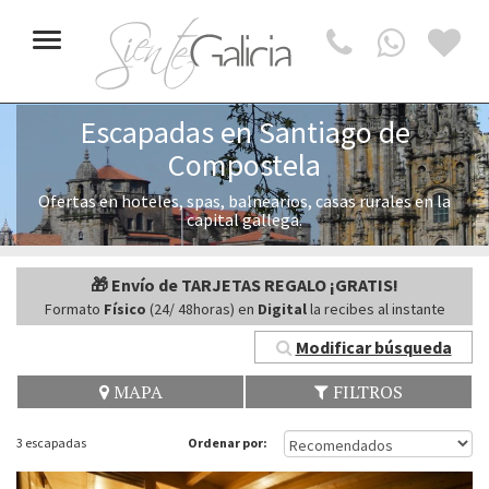
Toggle
navigation
Escapadas en Santiago de
Compostela
Ofertas en hoteles, spas, balnearios, casas rurales en la
capital gallega.
🎁 Envío de TARJETAS REGALO ¡GRATIS!
Formato
Físico
(24/ 48horas) en
Digital
la recibes al instante
Modificar búsqueda
MAPA
FILTROS
3 escapadas
Ordenar por: