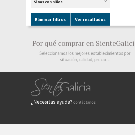
Si vas con niños
Eliminar filtros
Ver resultados
Por qué comprar en SienteGalici
Seleccionamos los mejores establecimientos por
situación, calidad, precio…
¿Necesitas ayuda?
contáctanos