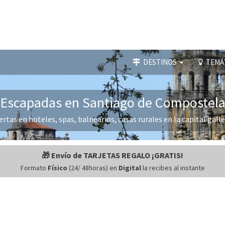
DESTINOS
TEMÁ
Escapadas en Santiago de Compostel
ertas en hoteles, spas, balnearios, casas rurales en la capital galle
🎁 Envío de TARJETAS REGALO ¡GRATIS!
Formato
Físico
(24/ 48horas) en
Digital
la recibes al instante