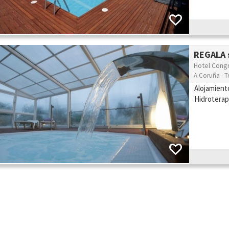
REGALA s
Hotel Cong
A Coruña · T
Alojamient
Hidroterap