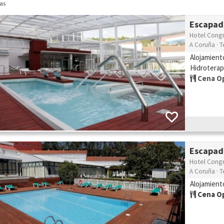
as
Escapad
Hotel Cong
A Coruña · T
Alojamient
Hidroterapi
Cena O
Escapad
Hotel Cong
A Coruña · T
Alojamient
Cena Op