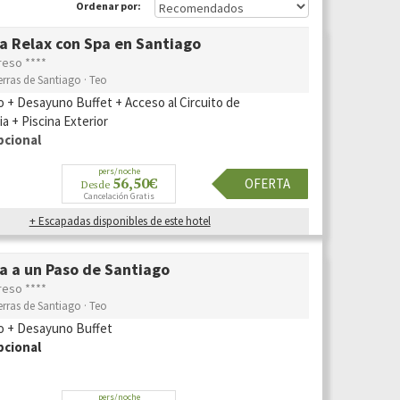
Ordenar por:
a Relax con Spa en Santiago
reso ****
erras de Santiago · Teo
o + Desayuno Buffet + Acceso al Circuito de
a + Piscina Exterior
pcional
pers/noche
56,50€
OFERTA
Desde
Cancelación Gratis
+ Escapadas disponibles de este hotel
a a un Paso de Santiago
reso ****
erras de Santiago · Teo
o + Desayuno Buffet
cional
pers/noche