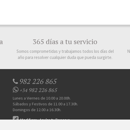
a
365 días a tu servicio
Somos comprometidas y trabajamos todos los días del
N
año para resolver cualquier duda que pueda surgirte.
982 226 865
982 226 865
+34
Lunes a Viernes de 10.00 a 20.00h.
Sábados y Festivos de 11.00 a 17.30h.
Domingos de 12.00 a 16.30h.
Modificar
-
Anular tu Reserva