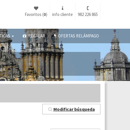
Favoritos (
0
)
info cliente
982 226 865
TICAS
REGALAR
OFERTAS RELÁMPAGO
a
ga.
Modificar búsqueda