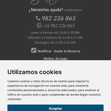
¿Necesitas ayuda?
contáctanos
982 226 865
982 226 865
+34
Lunes a Viernes de 10.00 a 20.00h.
Sábados y Festivos de 11.00 a 17.30h.
Domingos de 12.00 a 16.30h.
Modificar
-
Anular tu Reserva
Medios de pago
Transferencia, Pago al Hotel, Tarjeta, Teléfono
Utilizamos cookies
Usamos cookies y otras técnicas de rastreo para mejorar tu
experiencia de navegación en nuestra web, para mostrarte
contenidos personalizados y anuncios adecuados, para analizar el
tráfico en nuestra web y para comprender de donde llegan nuestros
visitantes.
Quiénes Somos
Prensa
FAQ's
Condiciones Generales-Privacidad
Información
|
|
|
|
sobre cookies
Ayudas
|
Aceptar