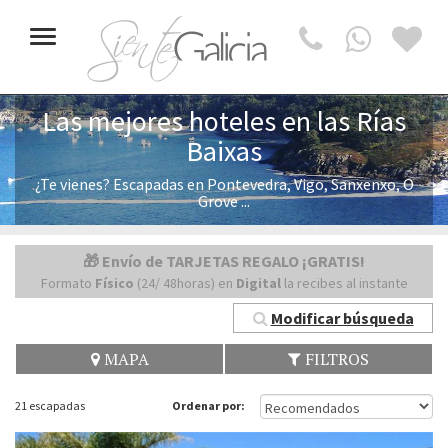
Toggle
navigation
Las mejores hoteles en las Rías
Baixas
¿Te vienes? Escapadas en Pontevedra, Vigo, Sanxenxo, O
Grove ...
🎁 Envío de TARJETAS REGALO ¡GRATIS!
Formato
Físico
(24/ 48horas) en
Digital
la recibes al instante
Modificar búsqueda
MAPA
FILTROS
21 escapadas
Ordenar por: