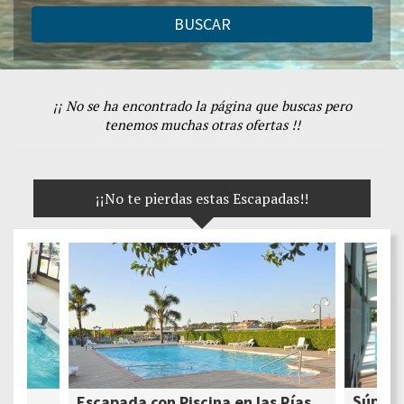
BUSCAR
¡¡ No se ha encontrado la página que buscas pero
tenemos muchas otras ofertas !!
¡¡No te pierdas estas Escapadas!!
Súper 
Escapada con Piscina en las Rías