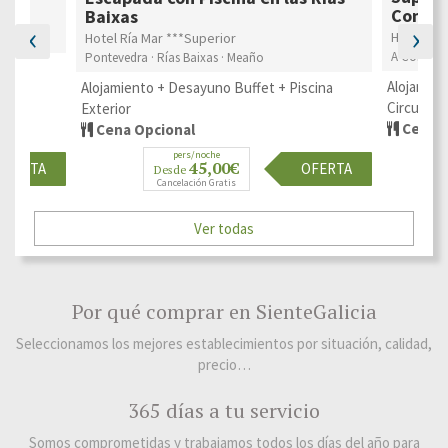
Compo
Baixas
‹
›
Hotel Ba
Hotel Ría Mar ***Superior
A Coruña ·
Pontevedra · Rías Baixas · Meaño
cceso
Alojamien
Alojamiento + Desayuno Buffet + Piscina
Circuito 
Exterior
Cena O
Cena Opcional
pers/noche
45,00€
OFERTA
OFERTA
Desde
Cancelación Gratis
Ver todas
Por qué comprar en SienteGalicia
Seleccionamos los mejores establecimientos por situación, calidad,
precio…
365 días a tu servicio
Somos comprometidas y trabajamos todos los días del año para