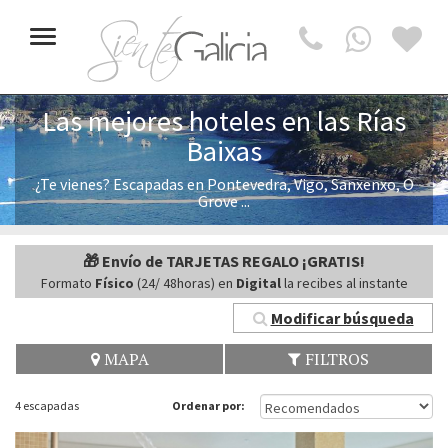
Toggle
navigation
Las mejores hoteles en las Rías
Baixas
¿Te vienes? Escapadas en Pontevedra, Vigo, Sanxenxo, O
Grove ...
🎁 Envío de TARJETAS REGALO ¡GRATIS!
Formato
Físico
(24/ 48horas) en
Digital
la recibes al instante
Modificar búsqueda
MAPA
FILTROS
4 escapadas
Ordenar por: