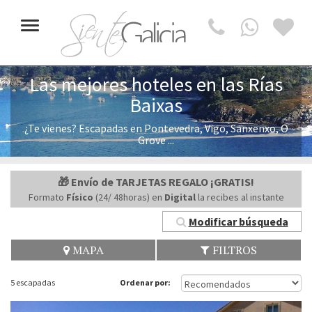
Toggle
navigation
Las mejores hoteles en las Rías
Baixas
¿Te vienes? Escapadas en Pontevedra, Vigo, Sanxenxo, O
Grove ...
🎁 Envío de TARJETAS REGALO ¡GRATIS!
Formato
Físico
(24/ 48horas) en
Digital
la recibes al instante
Modificar búsqueda
MAPA
FILTROS
5 escapadas
Ordenar por: