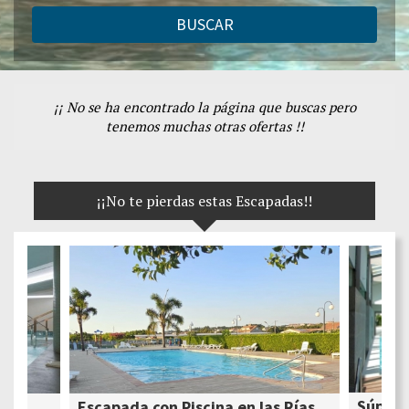
BUSCAR
¡¡ No se ha encontrado la página que buscas pero
tenemos muchas otras ofertas !!
¡¡No te pierdas estas Escapadas!!
Súper 
Escapada con Piscina en las Rías