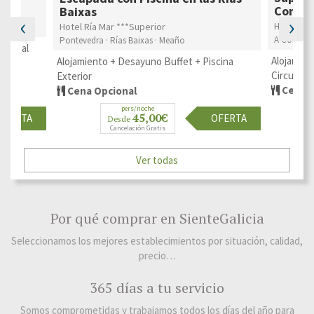
Compo
Baixas
‹
›
Hotel Ba
Hotel Ría Mar ***Superior
arón
A Coruña ·
Pontevedra · Rías Baixas · Meaño
ceso al
Alojamien
Alojamiento + Desayuno Buffet + Piscina
Circuito 
Exterior
Cena O
Cena Opcional
pers/noche
45,00€
OFERTA
OFERTA
Desde
Cancelación Gratis
Ver todas
Por qué comprar en SienteGalicia
Seleccionamos los mejores establecimientos por situación, calidad,
precio…
365 días a tu servicio
Somos comprometidas y trabajamos todos los días del año para